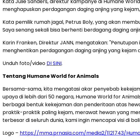
Kata Julie Sanders, direktur kampanye di Humane World
menghapuskan perdagangan daging anjing yang kejam, m
Kata pemilik rumah jagal, Petrus Boly, yang akan memb
Saya senang sekali bisa berhenti berdagang daging anjin
Karin Franken, Direktur JANN, mengatakan: "Penutupan
menghentikan perdagangan daging anjing yang kejam 
Unduh foto/video
DI SINI
.
Tentang Humane World for Animals
Bersama-sama, kita mengatasi akar penyebab kekeja
upaya di lebih dari 50 negara, Humane World for Anim
berbagai bentuk kekejaman dan penderitaan atas hewa
praktik-praktik paling kejam, merawat hewan yang me
terbesar di seluruh dunia, kami ingin mencapai visi di b
Logo –
https://mma.prnasia.com/media2/1121743/Hu