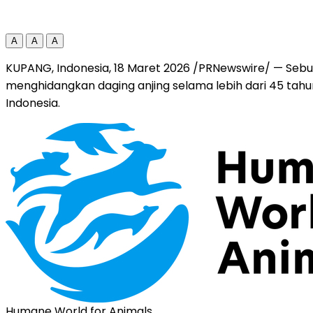
A
A
A
KUPANG, Indonesia
,
18 Maret 2026
/PRNewswire/ — Sebuah
menghidangkan daging anjing selama lebih dari 45 tahun
Indonesia.
Humane World for Animals