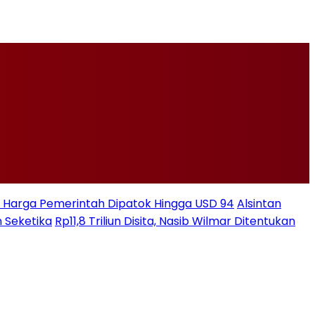
ksi Harga Pemerintah Dipatok Hingga USD 94
Alsintan
 Seketika
Rp11,8 Triliun Disita, Nasib Wilmar Ditentukan