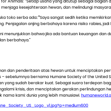
 for Animals:
"
Setiap usaha yang ditutup sebagai bagian 
enjaga kesejahteraan hewan, dan melindungi masyarakat 
uka toko serba ada
: "
Saya sangat sedih ketika memikirkan
g. Penjagalan anjing berbahaya karena risiko rabies, jadi
 ini menunjukkan bahwa jika ada bantuan keuangan dan d
dan berbahaya."
man dan penderitaan atas hewan untuk menciptakan pe
als – sebelumnya bernama Humane Society of the United 
n yang sudah berakar kuat. Sebagai suara terdepan bag
ngalami krisis, dan menciptakan gerakan perlindungan 
alik nama kami: dunia yang lebih manusiawi.
humaneworld.o
mane_Society_US_Logo_v1.jpg?p=medium600