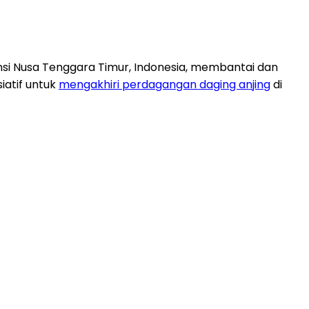
insi Nusa Tenggara Timur, Indonesia, membantai dan
iatif untuk
mengakhiri perdagangan daging anjing
di