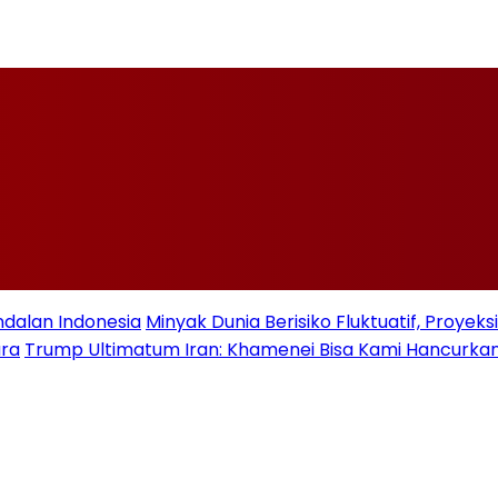
ndalan Indonesia
Minyak Dunia Berisiko Fluktuatif, Proye
ara
Trump Ultimatum Iran: Khamenei Bisa Kami Hancurkan