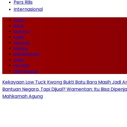
Pers Rilis
Internasional
Home
Bisnis
Ekonomi
Politik
Nasional
Lifestyle
Entertainment
Video
Pers Rilis
Internasional
Kekayaan Low Tuck Kwong Bukti Batu Bara Masih Jadi A
Bantuan Negara, Tapi Dijual? Wamentan: Itu Bisa Dipenj
Mahkamah Agung