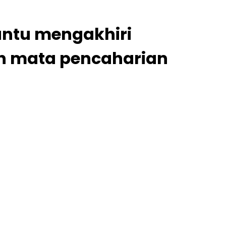
antu mengakhiri
n mata pencaharian