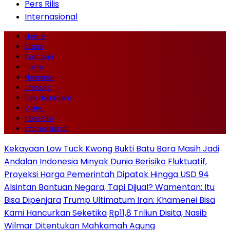
Pers Rilis
Internasional
Home
Bisnis
Ekonomi
Politik
Nasional
Lifestyle
Entertainment
Video
Pers Rilis
Internasional
Kekayaan Low Tuck Kwong Bukti Batu Bara Masih Jadi
Andalan Indonesia
Minyak Dunia Berisiko Fluktuatif,
Proyeksi Harga Pemerintah Dipatok Hingga USD 94
Alsintan Bantuan Negara, Tapi Dijual? Wamentan: Itu
Bisa Dipenjara
Trump Ultimatum Iran: Khamenei Bisa
Kami Hancurkan Seketika
Rp11,8 Triliun Disita, Nasib
Wilmar Ditentukan Mahkamah Agung