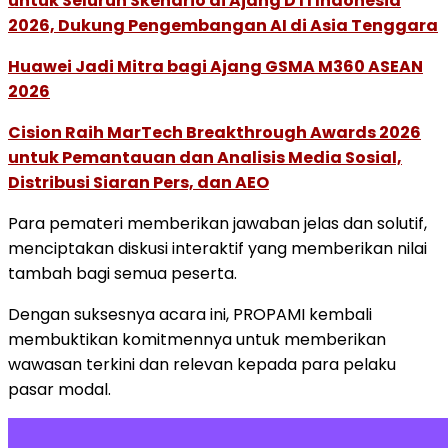
untuk Seluruh Skenario di Ajang DTI Indonesia
2026, Dukung Pengembangan AI di Asia Tenggara
Huawei Jadi Mitra bagi Ajang GSMA M360 ASEAN
2026
Cision Raih MarTech Breakthrough Awards 2026
untuk Pemantauan dan Analisis Media Sosial,
Distribusi Siaran Pers, dan AEO
Para pemateri memberikan jawaban jelas dan solutif,
menciptakan diskusi interaktif yang memberikan nilai
tambah bagi semua peserta.
Dengan suksesnya acara ini, PROPAMI kembali
membuktikan komitmennya untuk memberikan
wawasan terkini dan relevan kepada para pelaku
pasar modal.