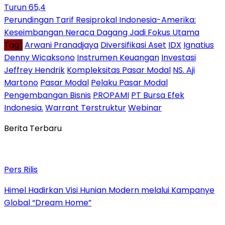
Turun 65,4
Perundingan Tarif Resiprokal Indonesia-Amerika:
Keseimbangan Neraca Dagang Jadi Fokus Utama
Tag :
Arwani Pranadjaya
Diversifikasi Aset
IDX
Ignatius
Denny Wicaksono
Instrumen Keuangan
Investasi
Jeffrey Hendrik
Kompleksitas Pasar Modal
NS. Aji
Martono
Pasar Modal
Pelaku Pasar Modal
Pengembangan Bisnis
PROPAMI
PT Bursa Efek
Indonesia.
Warrant Terstruktur
Webinar
Berita Terbaru
Pers Rilis
Himel Hadirkan Visi Hunian Modern melalui Kampanye
Global “Dream Home”