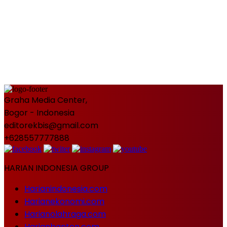
Graha Media Center,
Bogor - Indonesia
editorekbis@gmail.com
+628557777888
HARIAN INDONESIA GROUP
Harianindonesia.com
Harianekonomi.com
Harianolahraga.com
Harianbanten.com