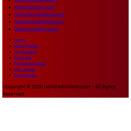
Harianbogor.com
Hariansumedang.com
Hariankarawang.com
Hariancirebon.com
Home
Histori Media
Tim Redaksi
Kode Etik
Pedoman Media
Hak Jawab
Kontak Iklan
Copyright © 2026 Harianekonomi.com - All Rights
Reserved