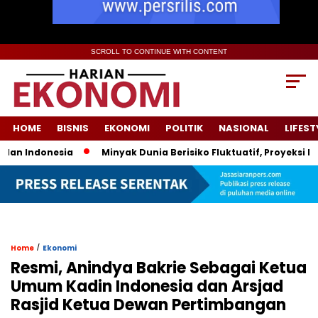
SCROLL TO CONTINUE WITH CONTENT
HOME
BISNIS
EKONOMI
POLITIK
NASIONAL
LIFEST
 Indonesia
Minyak Dunia Berisiko Fluktuatif, Proyeksi Harg
/
Home
Ekonomi
Resmi, Anindya Bakrie Sebagai Ketua
Umum Kadin Indonesia dan Arsjad
Rasjid Ketua Dewan Pertimbangan