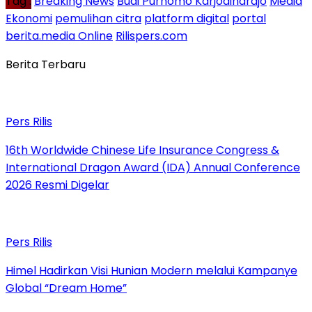
Tag :
Breaking News
Budi Purnomo Karjodihardjo
Media
Ekonomi
pemulihan citra
platform digital
portal
berita.media Online
Rilispers.com
Berita Terbaru
Pers Rilis
16th Worldwide Chinese Life Insurance Congress &
International Dragon Award (IDA) Annual Conference
2026 Resmi Digelar
Pers Rilis
Himel Hadirkan Visi Hunian Modern melalui Kampanye
Global “Dream Home”