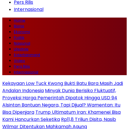
Pers Rilis
Internasional
Home
Bisnis
Ekonomi
Politik
Nasional
Lifestyle
Entertainment
Video
Pers Rilis
Internasional
Kekayaan Low Tuck Kwong Bukti Batu Bara Masih Jadi
Andalan Indonesia
Minyak Dunia Berisiko Fluktuatif,
Proyeksi Harga Pemerintah Dipatok Hingga USD 94
Alsintan Bantuan Negara, Tapi Dijual? Wamentan: Itu
Bisa Dipenjara
Trump Ultimatum Iran: Khamenei Bisa
Kami Hancurkan Seketika
Rp11,8 Triliun Disita, Nasib
Wilmar Ditentukan Mahkamah Agung