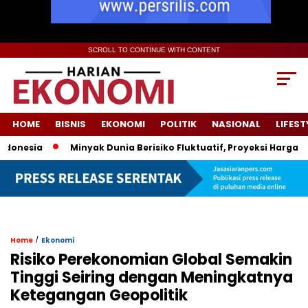
SCROLL TO CONTINUE WITH CONTENT
HOME
BISNIS
EKONOMI
POLITIK
NASIONAL
LIFEST
esia
Minyak Dunia Berisiko Fluktuatif, Proyeksi Harga Peme
/
Home
Ekonomi
Risiko Perekonomian Global Semakin
Tinggi Seiring dengan Meningkatnya
Ketegangan Geopolitik