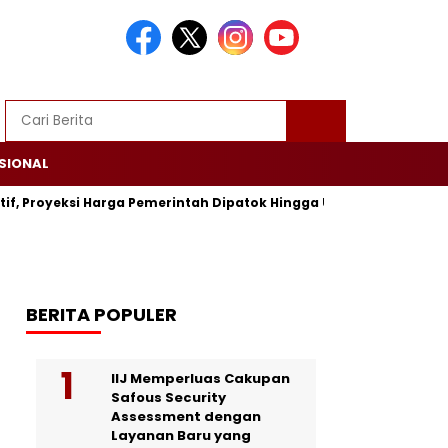
SIONAL
tif, Proyeksi Harga Pemerintah Dipatok Hingga USD 94
Alsin
BERITA POPULER
IIJ Memperluas Cakupan
Safous Security
Assessment dengan
Layanan Baru yang