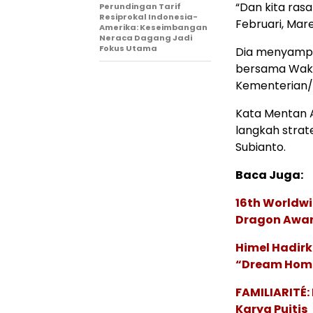
“Dan kita rasa
Perundingan Tarif
Resiprokal Indonesia-
Februari, Mar
Amerika: Keseimbangan
Neraca Dagang Jadi
Fokus Utama
Dia menyampai
bersama Waki
Kementerian/
Kata Mentan A
langkah strat
Subianto.
Baca Juga:
16th Worldwi
Dragon Award
Himel Hadirk
“Dream Hom
FAMILIARITÉ
Karya Puitis