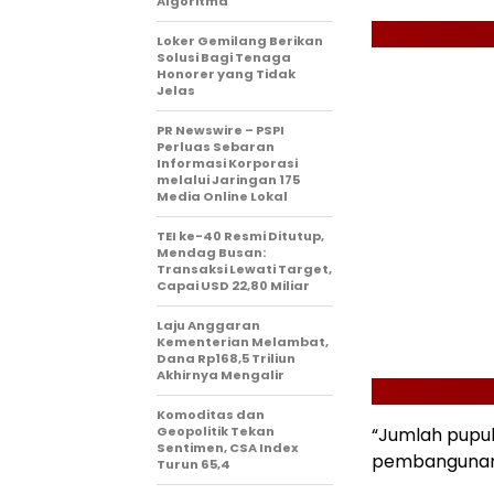
Algoritma
Loker Gemilang Berikan
Solusi Bagi Tenaga
Honorer yang Tidak
Jelas
PR Newswire – PSPI
Perluas Sebaran
Informasi Korporasi
melalui Jaringan 175
Media Online Lokal
TEI ke-40 Resmi Ditutup,
Mendag Busan:
Transaksi Lewati Target,
Capai USD 22,80 Miliar
Laju Anggaran
Kementerian Melambat,
Dana Rp168,5 Triliun
Akhirnya Mengalir
Komoditas dan
Geopolitik Tekan
“Jumlah pupuk 
Sentimen, CSA Index
pembangunan 
Turun 65,4