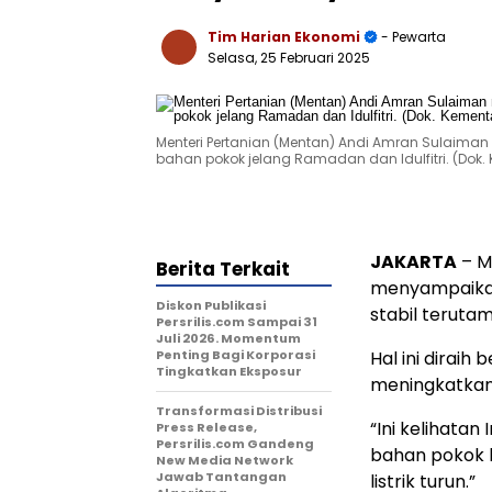
Tim Harian Ekonomi
- Pewarta
Selasa, 25 Februari 2025
Menteri Pertanian (Mentan) Andi Amran Sulaima
bahan pokok jelang Ramadan dan Idulfitri. (Dok.
JAKARTA
– M
Berita Terkait
menyampaikan 
Diskon Publikasi
stabil teruta
Persrilis.com Sampai 31
Juli 2026. Momentum
Penting Bagi Korporasi
Hal ini diraih
Tingkatkan Eksposur
meningkatkan 
Transformasi Distribusi
“Ini kelihatan
Press Release,
Persrilis.com Gandeng
bahan pokok ki
New Media Network
Jawab Tantangan
listrik turun.”