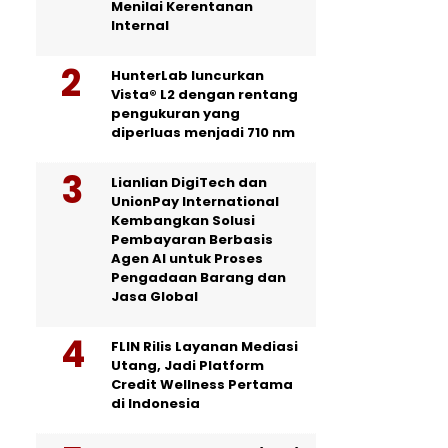
Menilai Kerentanan
Internal
HunterLab luncurkan
Vista® L2 dengan rentang
pengukuran yang
diperluas menjadi 710 nm
Lianlian DigiTech dan
UnionPay International
Kembangkan Solusi
Pembayaran Berbasis
Agen AI untuk Proses
Pengadaan Barang dan
Jasa Global
FLIN Rilis Layanan Mediasi
Utang, Jadi Platform
Credit Wellness Pertama
di Indonesia