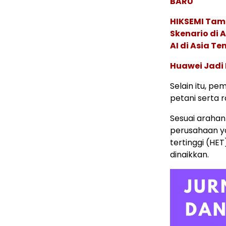
BARU
HIKSEMI Tam
Skenario di
AI di Asia T
Huawei Jadi
Selain itu, p
petani serta r
Sesuai arahan
perusahaan y
tertinggi (HET
dinaikkan.