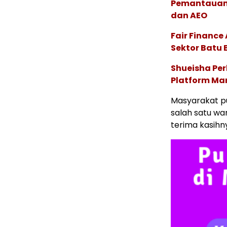
Pemantauan d
dan AEO
Fair Financ
Sektor Batu 
Shueisha Pe
Platform Ma
Masyarakat pu
salah satu wa
terima kasihn