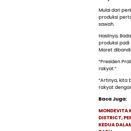
Mulai dari pe
produksi pert
sawah.
Hasilnya, Bad
produksi padi
Maret dibandi
“Presiden Pra
rakyat.”
“Artinya, kit
rakyat dengan
Baca Juga:
MONDEVITA 
DISTRICT, P
KEDUA DALA