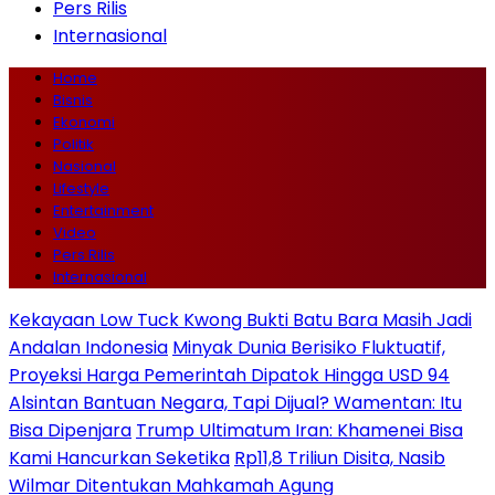
Pers Rilis
Internasional
Home
Bisnis
Ekonomi
Politik
Nasional
Lifestyle
Entertainment
Video
Pers Rilis
Internasional
Kekayaan Low Tuck Kwong Bukti Batu Bara Masih Jadi
Andalan Indonesia
Minyak Dunia Berisiko Fluktuatif,
Proyeksi Harga Pemerintah Dipatok Hingga USD 94
Alsintan Bantuan Negara, Tapi Dijual? Wamentan: Itu
Bisa Dipenjara
Trump Ultimatum Iran: Khamenei Bisa
Kami Hancurkan Seketika
Rp11,8 Triliun Disita, Nasib
Wilmar Ditentukan Mahkamah Agung