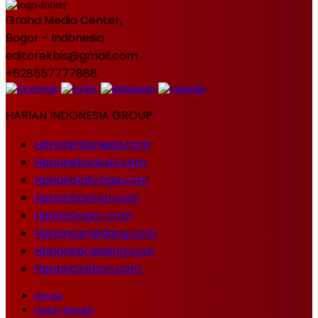
Graha Media Center,
Bogor - Indonesia
editorekbis@gmail.com
+628557777888
HARIAN INDONESIA GROUP
Harianindonesia.com
Harianekonomi.com
Harianolahraga.com
Harianbanten.com
Harianbogor.com
Hariansumedang.com
Hariankarawang.com
Hariancirebon.com
Home
Histori Media