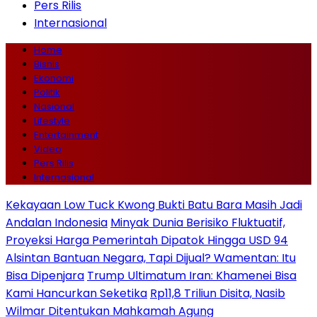
Pers Rilis
Internasional
Home
Bisnis
Ekonomi
Politik
Nasional
Lifestyle
Entertainment
Video
Pers Rilis
Internasional
Kekayaan Low Tuck Kwong Bukti Batu Bara Masih Jadi
Andalan Indonesia
Minyak Dunia Berisiko Fluktuatif,
Proyeksi Harga Pemerintah Dipatok Hingga USD 94
Alsintan Bantuan Negara, Tapi Dijual? Wamentan: Itu
Bisa Dipenjara
Trump Ultimatum Iran: Khamenei Bisa
Kami Hancurkan Seketika
Rp11,8 Triliun Disita, Nasib
Wilmar Ditentukan Mahkamah Agung