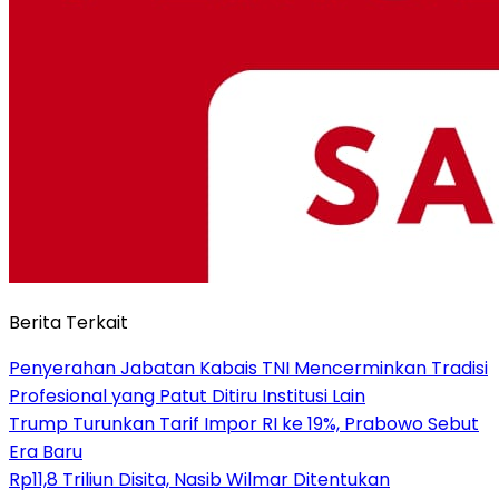
Berita Terkait
Penyerahan Jabatan Kabais TNI Mencerminkan Tradisi
Profesional yang Patut Ditiru Institusi Lain
Trump Turunkan Tarif Impor RI ke 19%, Prabowo Sebut
Era Baru
Rp11,8 Triliun Disita, Nasib Wilmar Ditentukan