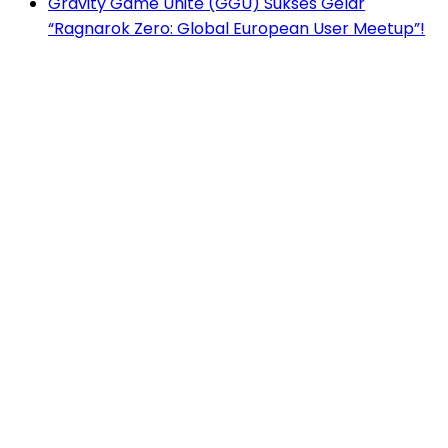
Gravity Game Unite (GGU) Sukses Gelar
“Ragnarok Zero: Global European User Meetup”!