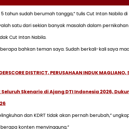
 5 tahun sudah berumah tangga,” tulis Cut Intan Nabila di
alah satu dari sekian banyak masalah dalam pernikaha
k Cut Intan Nabila.
erapa bahkan teman saya. Sudah berkali-kali saya maa
NDERSCORE DISTRICT, PERUSAHAAN INDUK MAGLIANO
Seluruh Skenario di Ajang DTI Indonesia 2026, Duk
026
selingkuhan dan KDRT tidak akan pernah berubah,” ungka
beberapa konten menyinggung.”