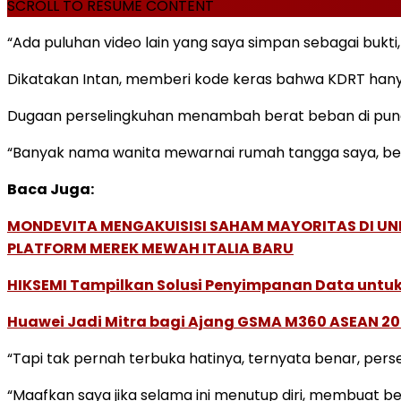
SCROLL TO RESUME CONTENT
“Ada puluhan video lain yang saya simpan sebagai bukti,
Dikatakan Intan, memberi kode keras bahwa KDRT hany
Dugaan perselingkuhan menambah berat beban di punda
“Banyak nama wanita mewarnai rumah tangga saya, beb
Baca Juga:
MONDEVITA MENGAKUISISI SAHAM MAYORITAS DI U
PLATFORM MEREK MEWAH ITALIA BARU
HIKSEMI Tampilkan Solusi Penyimpanan Data untuk 
Huawei Jadi Mitra bagi Ajang GSMA M360 ASEAN 2
“Tapi tak pernah terbuka hatinya, ternyata benar, per
“Maafkan saya jika selama ini menutup diri, membuat 