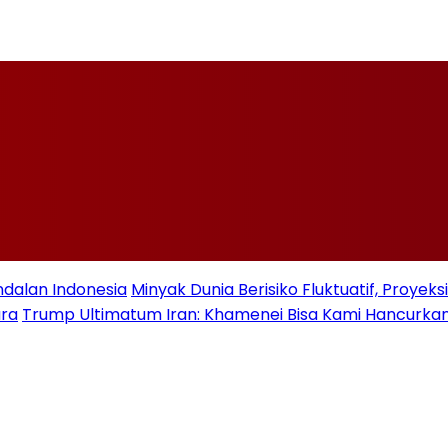
ndalan Indonesia
Minyak Dunia Berisiko Fluktuatif, Proye
ara
Trump Ultimatum Iran: Khamenei Bisa Kami Hancurkan