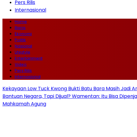
Pers Rilis
Internasional
Home
Bisnis
Ekonomi
Politik
Nasional
Lifestyle
Entertainment
Video
Pers Rilis
Internasional
Kekayaan Low Tuck Kwong Bukti Batu Bara Masih Jadi A
Bantuan Negara, Tapi Dijual? Wamentan: Itu Bisa Dipenj
Mahkamah Agung