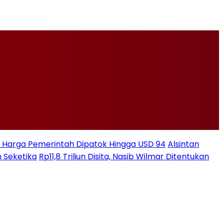
ksi Harga Pemerintah Dipatok Hingga USD 94
Alsintan
 Seketika
Rp11,8 Triliun Disita, Nasib Wilmar Ditentukan