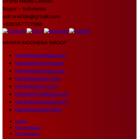
Graha Media Center,
Bogor - Indonesia
editorekbis@gmail.com
+628557777888
HARIAN INDONESIA GROUP
Harianindonesia.com
Harianekonomi.com
Harianolahraga.com
Harianbanten.com
Harianbogor.com
Hariansumedang.com
Hariankarawang.com
Hariancirebon.com
Home
Histori Media
Tim Redaksi