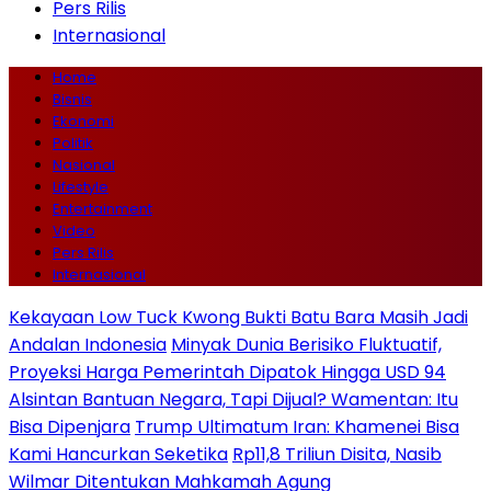
Pers Rilis
Internasional
Home
Bisnis
Ekonomi
Politik
Nasional
Lifestyle
Entertainment
Video
Pers Rilis
Internasional
Kekayaan Low Tuck Kwong Bukti Batu Bara Masih Jadi
Andalan Indonesia
Minyak Dunia Berisiko Fluktuatif,
Proyeksi Harga Pemerintah Dipatok Hingga USD 94
Alsintan Bantuan Negara, Tapi Dijual? Wamentan: Itu
Bisa Dipenjara
Trump Ultimatum Iran: Khamenei Bisa
Kami Hancurkan Seketika
Rp11,8 Triliun Disita, Nasib
Wilmar Ditentukan Mahkamah Agung