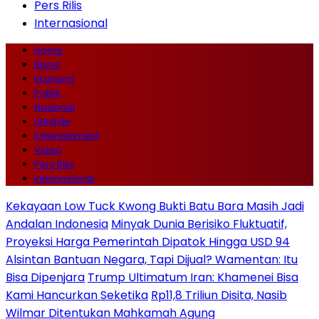
Pers Rilis
Internasional
Home
Bisnis
Ekonomi
Politik
Nasional
Lifestyle
Entertainment
Video
Pers Rilis
Internasional
Kekayaan Low Tuck Kwong Bukti Batu Bara Masih Jadi
Andalan Indonesia
Minyak Dunia Berisiko Fluktuatif,
Proyeksi Harga Pemerintah Dipatok Hingga USD 94
Alsintan Bantuan Negara, Tapi Dijual? Wamentan: Itu
Bisa Dipenjara
Trump Ultimatum Iran: Khamenei Bisa
Kami Hancurkan Seketika
Rp11,8 Triliun Disita, Nasib
Wilmar Ditentukan Mahkamah Agung