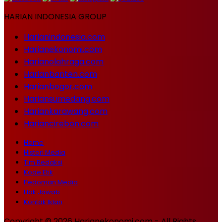
HARIAN INDONESIA GROUP
Harianindonesia.com
Harianekonomi.com
Harianolahraga.com
Harianbanten.com
Harianbogor.com
Hariansumedang.com
Hariankarawang.com
Hariancirebon.com
Home
Histori Media
Tim Redaksi
Kode Etik
Pedoman Media
Hak Jawab
Kontak Iklan
Copyright © 2026 Harianekonomi.com - All Rights