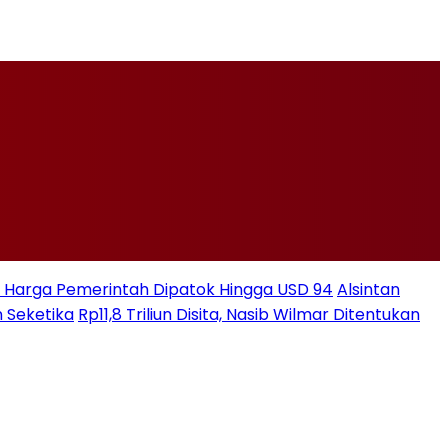
ksi Harga Pemerintah Dipatok Hingga USD 94
Alsintan
 Seketika
Rp11,8 Triliun Disita, Nasib Wilmar Ditentukan