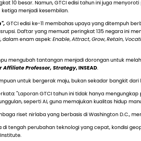
kat 10 besar. Namun, GTCI edisi tahun ini juga menyoro
t ketiga menjadi kesembilan.
",
GTCI edisi ke-11 membahas upaya yang ditempuh be
rupsi. Daftar yang memuat peringkat 135 negara ini m
AI, dalam enam aspek:
Enable
,
Attract
,
Grow
,
Retain
,
Vocati
u mengubah tantangan menjadi dorongan untuk melahirka
r Affiliate Professor, Strategy
, INSEAD
.
puan untuk bergerak maju, bukan sekadar bangkit dari kr
rkata: "Laporan GTCI tahun ini tidak hanya mengungkap
 unggulan, seperti AI, guna memajukan kualitas hidup manu
mbaga riset nirlaba yang berbasis di
Washington D.C.
, men
di tengah perubahan teknologi yang cepat, kondisi geopol
Institute.