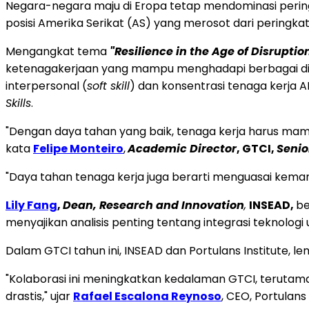
Negara-negara maju di Eropa tetap mendominasi pering
posisi Amerika Serikat (AS) yang merosot dari peringka
Mengangkat tema
"Resilience in the Age of Disruption
ketenagakerjaan yang mampu menghadapi berbagai dis
interpersonal (
soft skill
) dan konsentrasi tenaga kerja 
Skills
.
"Dengan daya tahan yang baik, tenaga kerja harus mamp
kata
Felipe Monteiro
,
Academic Director
, GTCI,
Senio
"Daya tahan tenaga kerja juga berarti menguasai kemam
Lily Fang
,
Dean, Research and Innovation
,
INSEAD,
be
menyajikan analisis penting tentang integrasi teknologi
Dalam GTCI tahun ini, INSEAD dan Portulans Institute, le
"Kolaborasi ini meningkatkan kedalaman GTCI, terutama 
drastis," ujar
Rafael Escalona Reynoso
, CEO, Portulans 