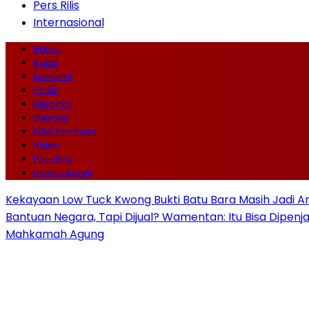
Pers Rilis
Internasional
Home
Bisnis
Ekonomi
Politik
Nasional
Lifestyle
Entertainment
Video
Pers Rilis
Internasional
Kekayaan Low Tuck Kwong Bukti Batu Bara Masih Jadi A
Bantuan Negara, Tapi Dijual? Wamentan: Itu Bisa Dipenj
Mahkamah Agung