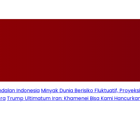
ndalan Indonesia
Minyak Dunia Berisiko Fluktuatif, Proye
ara
Trump Ultimatum Iran: Khamenei Bisa Kami Hancurkan