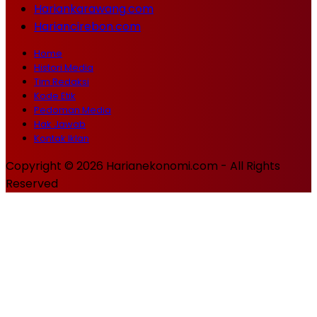
Hariankarawang.com
Hariancirebon.com
Home
Histori Media
Tim Redaksi
Kode Etik
Pedoman Media
Hak Jawab
Kontak Iklan
Copyright © 2026 Harianekonomi.com - All Rights
Reserved