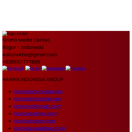
Graha Media Center,
Bogor - Indonesia
editorekbis@gmail.com
+628557777888
HARIAN INDONESIA GROUP
Harianindonesia.com
Harianekonomi.com
Harianolahraga.com
Harianbanten.com
Harianbogor.com
Hariansumedang.com