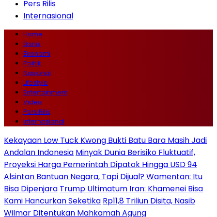
Pers Rilis
Internasional
Home
Bisnis
Ekonomi
Politik
Nasional
Lifestyle
Entertainment
Video
Pers Rilis
Internasional
Kekayaan Low Tuck Kwong Bukti Batu Bara Masih Jadi
Andalan Indonesia
Minyak Dunia Berisiko Fluktuatif,
Proyeksi Harga Pemerintah Dipatok Hingga USD 94
Alsintan Bantuan Negara, Tapi Dijual? Wamentan: Itu
Bisa Dipenjara
Trump Ultimatum Iran: Khamenei Bisa
Kami Hancurkan Seketika
Rp11,8 Triliun Disita, Nasib
Wilmar Ditentukan Mahkamah Agung