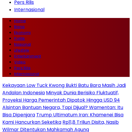
Pers Rilis
Internasional
Home
Bisnis
Ekonomi
Politik
Nasional
Lifestyle
Entertainment
Video
Pers Rilis
Internasional
Kekayaan Low Tuck Kwong Bukti Batu Bara Masih Jadi
Andalan Indonesia
Minyak Dunia Berisiko Fluktuatif,
Proyeksi Harga Pemerintah Dipatok Hingga USD 94
Alsintan Bantuan Negara, Tapi Dijual? Wamentan: Itu
Bisa Dipenjara
Trump Ultimatum Iran: Khamenei Bisa
Kami Hancurkan Seketika
Rp11,8 Triliun Disita, Nasib
Wilmar Ditentukan Mahkamah Agung