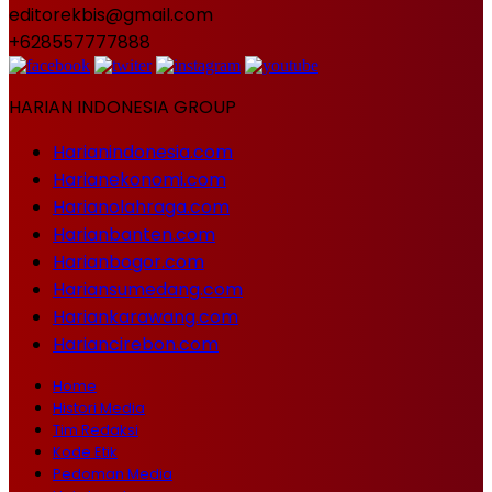
editorekbis@gmail.com
+628557777888
HARIAN INDONESIA GROUP
Harianindonesia.com
Harianekonomi.com
Harianolahraga.com
Harianbanten.com
Harianbogor.com
Hariansumedang.com
Hariankarawang.com
Hariancirebon.com
Home
Histori Media
Tim Redaksi
Kode Etik
Pedoman Media