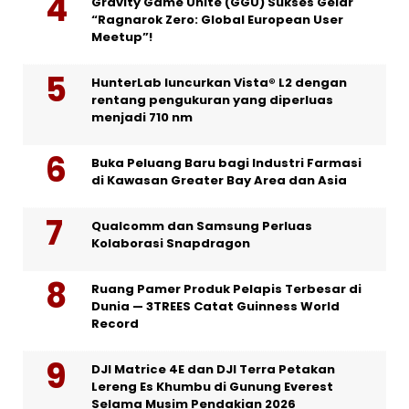
Gravity Game Unite (GGU) Sukses Gelar
“Ragnarok Zero: Global European User
Meetup”!
HunterLab luncurkan Vista® L2 dengan
rentang pengukuran yang diperluas
menjadi 710 nm
Buka Peluang Baru bagi Industri Farmasi
di Kawasan Greater Bay Area dan Asia
Qualcomm dan Samsung Perluas
Kolaborasi Snapdragon
Ruang Pamer Produk Pelapis Terbesar di
Dunia — 3TREES Catat Guinness World
Record
DJI Matrice 4E dan DJI Terra Petakan
Lereng Es Khumbu di Gunung Everest
Selama Musim Pendakian 2026