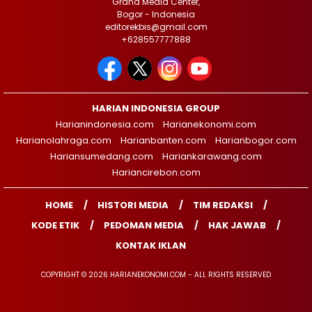
Graha Media Center,
Bogor - Indonesia
editorekbis@gmail.com
+628557777888
HARIAN INDONESIA GROUP
Harianindonesia.com
Harianekonomi.com
Harianolahraga.com
Harianbanten.com
Harianbogor.com
Hariansumedang.com
Hariankarawang.com
Hariancirebon.com
HOME
HISTORI MEDIA
TIM REDAKSI
KODE ETIK
PEDOMAN MEDIA
HAK JAWAB
KONTAK IKLAN
COPYRIGHT © 2026 HARIANEKONOMI.COM - ALL RIGHTS RESERVED