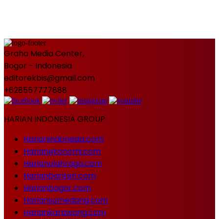
Graha Media Center,
Bogor - Indonesia
editorekbis@gmail.com
+628557777888
HARIAN INDONESIA GROUP
Harianindonesia.com
Harianekonomi.com
Harianolahraga.com
Harianbanten.com
Harianbogor.com
Hariansumedang.com
Hariankarawang.com