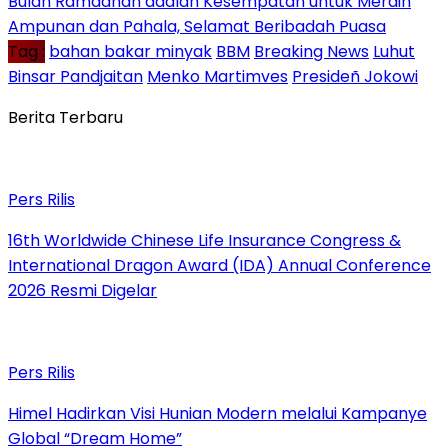
Bulan Ramadhan adalah Kesempatan untuk Meraih
Ampunan dan Pahala, Selamat Beribadah Puasa
Tag :
bahan bakar minyak
BBM
Breaking News
Luhut
Binsar Pandjaitan
Menko Martimves
Presideñ Jokowi
Berita Terbaru
Pers Rilis
16th Worldwide Chinese Life Insurance Congress &
International Dragon Award (IDA) Annual Conference
2026 Resmi Digelar
Pers Rilis
Himel Hadirkan Visi Hunian Modern melalui Kampanye
Global “Dream Home”