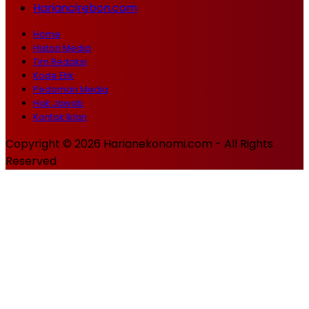
Hariancirebon.com
Home
Histori Media
Tim Redaksi
Kode Etik
Pedoman Media
Hak Jawab
Kontak Iklan
Copyright © 2026 Harianekonomi.com - All Rights
Reserved