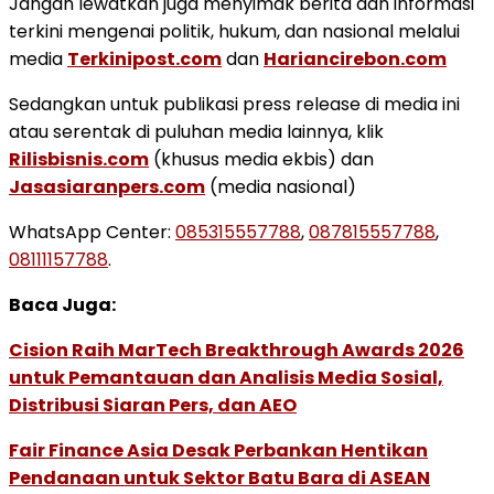
Jangan lewatkan juga menyimak berita dan informasi
terkini mengenai politik, hukum, dan nasional melalui
media
Terkinipost.com
dan
Hariancirebon.com
Sedangkan untuk publikasi press release di media ini
atau serentak di puluhan media lainnya, klik
Rilisbisnis.com
(khusus media ekbis) dan
Jasasiaranpers.com
(media nasional)
WhatsApp Center:
085315557788
,
087815557788
,
08111157788
.
Baca Juga:
Cision Raih MarTech Breakthrough Awards 2026
untuk Pemantauan dan Analisis Media Sosial,
Distribusi Siaran Pers, dan AEO
Fair Finance Asia Desak Perbankan Hentikan
Pendanaan untuk Sektor Batu Bara di ASEAN