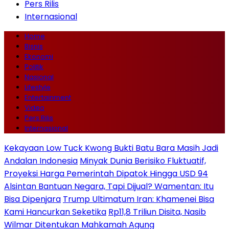
Pers Rilis
Internasional
Home
Bisnis
Ekonomi
Politik
Nasional
Lifestyle
Entertainment
Video
Pers Rilis
Internasional
Kekayaan Low Tuck Kwong Bukti Batu Bara Masih Jadi
Andalan Indonesia
Minyak Dunia Berisiko Fluktuatif,
Proyeksi Harga Pemerintah Dipatok Hingga USD 94
Alsintan Bantuan Negara, Tapi Dijual? Wamentan: Itu
Bisa Dipenjara
Trump Ultimatum Iran: Khamenei Bisa
Kami Hancurkan Seketika
Rp11,8 Triliun Disita, Nasib
Wilmar Ditentukan Mahkamah Agung