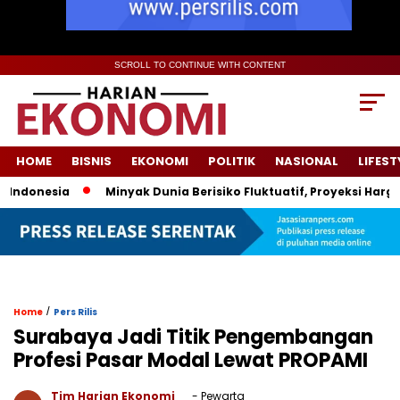
SCROLL TO CONTINUE WITH CONTENT
HOME
BISNIS
EKONOMI
POLITIK
NASIONAL
LIFEST
onesia
Minyak Dunia Berisiko Fluktuatif, Proyeksi Harga Pem
/
Home
Pers Rilis
Surabaya Jadi Titik Pengembangan
Profesi Pasar Modal Lewat PROPAMI
Tim Harian Ekonomi
- Pewarta