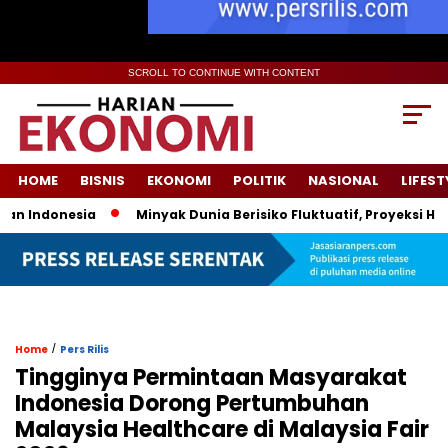
SCROLL TO CONTINUE WITH CONTENT
HOME
BISNIS
EKONOMI
POLITIK
NASIONAL
LIFEST
donesia
Minyak Dunia Berisiko Fluktuatif, Proyeksi Harga P
/
Home
Pers Rilis
Tingginya Permintaan Masyarakat
Indonesia Dorong Pertumbuhan
Malaysia Healthcare di Malaysia Fair