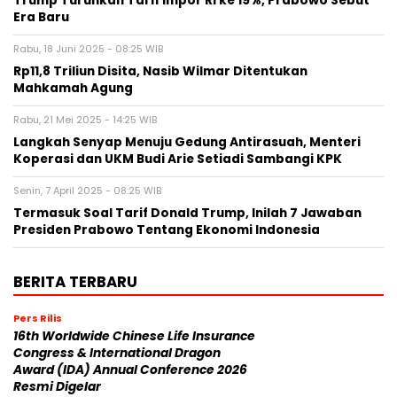
Trump Turunkan Tarif Impor RI ke 19%, Prabowo Sebut
Era Baru
Rabu, 18 Juni 2025 - 08:25 WIB
Rp11,8 Triliun Disita, Nasib Wilmar Ditentukan
Mahkamah Agung
Rabu, 21 Mei 2025 - 14:25 WIB
Langkah Senyap Menuju Gedung Antirasuah, Menteri
Koperasi dan UKM Budi Arie Setiadi Sambangi KPK
Senin, 7 April 2025 - 08:25 WIB
Termasuk Soal Tarif Donald Trump, Inilah 7 Jawaban
Presiden Prabowo Tentang Ekonomi Indonesia
BERITA TERBARU
Pers Rilis
16th Worldwide Chinese Life Insurance
Congress & International Dragon
Award (IDA) Annual Conference 2026
Resmi Digelar