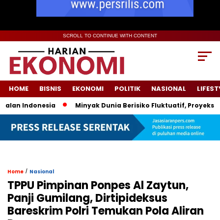
SCROLL TO CONTINUE WITH CONTENT
HOME
BISNIS
EKONOMI
POLITIK
NASIONAL
LIFEST
lan Indonesia
Minyak Dunia Berisiko Fluktuatif, Proyeksi H
/
Home
Nasional
TPPU Pimpinan Ponpes Al Zaytun,
Panji Gumilang, Dirtipideksus
Bareskrim Polri Temukan Pola Aliran