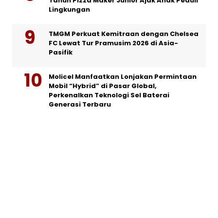
Tahun Pizza Maker Junior Ajak Anak Peduli
Lingkungan
TMGM Perkuat Kemitraan dengan Chelsea
FC Lewat Tur Pramusim 2026 di Asia-
Pasifik
Molicel Manfaatkan Lonjakan Permintaan
Mobil “Hybrid” di Pasar Global,
Perkenalkan Teknologi Sel Baterai
Generasi Terbaru