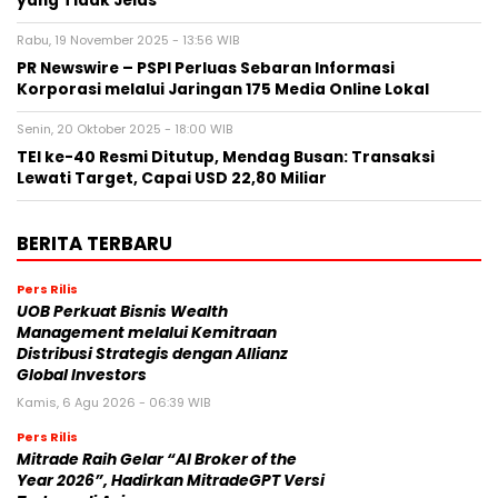
yang Tidak Jelas
Rabu, 19 November 2025 - 13:56 WIB
PR Newswire – PSPI Perluas Sebaran Informasi
Korporasi melalui Jaringan 175 Media Online Lokal
Senin, 20 Oktober 2025 - 18:00 WIB
TEI ke-40 Resmi Ditutup, Mendag Busan: Transaksi
Lewati Target, Capai USD 22,80 Miliar
BERITA TERBARU
Pers Rilis
UOB Perkuat Bisnis Wealth
Management melalui Kemitraan
Distribusi Strategis dengan Allianz
Global Investors
Kamis, 6 Agu 2026 - 06:39 WIB
Pers Rilis
Mitrade Raih Gelar “AI Broker of the
Year 2026”, Hadirkan MitradeGPT Versi