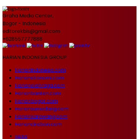
Graha Media Center,
Bogor - Indonesia
editorekbis@gmail.com
+628557777888
HARIAN INDONESIA GROUP
Harianindonesia.com
Harianekonomi.com
Harianolahraga.com
Harianbanten.com
Harianbogor.com
Hariansumedang.com
Hariankarawang.com
Hariancirebon.com
Home