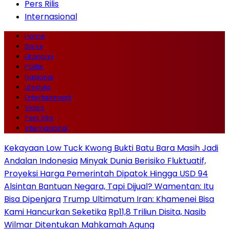
Pers Rilis
Internasional
Home
Bisnis
Ekonomi
Politik
Nasional
Lifestyle
Entertainment
Video
Pers Rilis
Internasional
Kekayaan Low Tuck Kwong Bukti Batu Bara Masih Jadi
Andalan Indonesia
Minyak Dunia Berisiko Fluktuatif,
Proyeksi Harga Pemerintah Dipatok Hingga USD 94
Alsintan Bantuan Negara, Tapi Dijual? Wamentan: Itu
Bisa Dipenjara
Trump Ultimatum Iran: Khamenei Bisa
Kami Hancurkan Seketika
Rp11,8 Triliun Disita, Nasib
Wilmar Ditentukan Mahkamah Agung