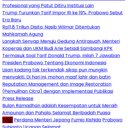
Profesional yang Patut Ditiru Institusi Lain
Trump Turunkan Tarif Impor RI ke 19%, Prabowo Sebut
Era Baru
Rp11,8 Triliun Disita, Nasib Wilmar Ditentukan
Mahkamah Agung
Langkah Senyap Menuju Gedung Antirasuah, Menteri
Koperasi dan UKM Budi Arie Setiadi Sambangi KPK
Termasuk Soal Tarif Donald Trump, Inilah 7 Jawaban
Presiden Prabowo Tentang Ekonomi Indonesia
Lisan kadang tak terkendali, sikap pun mungkin
menyakiti. Di hari ini, mohon maaf lahir dan batin
Reputation Management dan Image Restoration
(Pemulihan Citra) dengan Implementasi Publikasi
Press Release
Bulan Ramadhan adalah Kesempatan untuk Meraih
Ampunan dan Pahala, Selamat Beribadah Puasa
Tag :
Perdana Menteri Jepang Fumio Kishida
Prabowo
Subianto
Ucapan Selamat