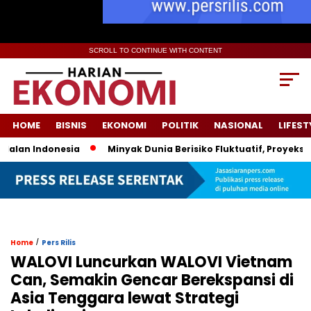
SCROLL TO CONTINUE WITH CONTENT
HOME
BISNIS
EKONOMI
POLITIK
NASIONAL
LIFEST
n Indonesia
Minyak Dunia Berisiko Fluktuatif, Proyeksi Har
/
Home
Pers Rilis
WALOVI Luncurkan WALOVI Vietnam
Can, Semakin Gencar Berekspansi di
Asia Tenggara lewat Strategi