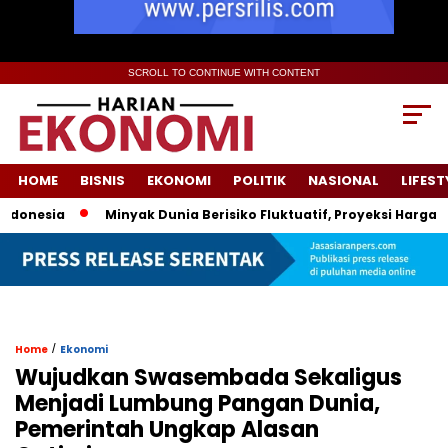
SCROLL TO CONTINUE WITH CONTENT
HOME
BISNIS
EKONOMI
POLITIK
NASIONAL
LIFEST
esia
Minyak Dunia Berisiko Fluktuatif, Proyeksi Harga Peme
/
Home
Ekonomi
Wujudkan Swasembada Sekaligus
Menjadi Lumbung Pangan Dunia,
Pemerintah Ungkap Alasan