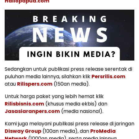
Hallopapua.com
Sedangkan untuk publikasi press release serentak di
puluhan media lainnya, silahkan klik
Persrilis.com
atau
Rilispers.com
(150an media).
Untuk harga paket yang lebih hemat klik
Rilisbisnis.com
(khusus media ekbis) dan
Jasasiaranpers.com
(media nasional).
Kami juga melayani publikasi press release di jaringan
Disway Group
(100an media), dan
ProMedia
Network
(1000an media), serta media lainnya.