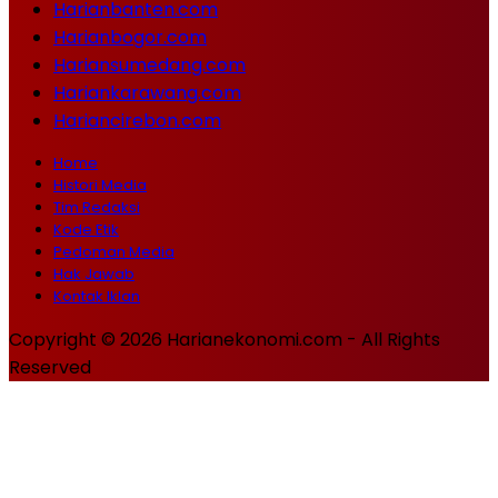
Harianbanten.com
Harianbogor.com
Hariansumedang.com
Hariankarawang.com
Hariancirebon.com
Home
Histori Media
Tim Redaksi
Kode Etik
Pedoman Media
Hak Jawab
Kontak Iklan
Copyright © 2026 Harianekonomi.com - All Rights
Reserved