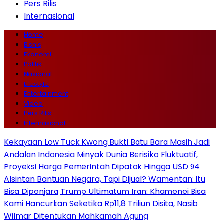
Pers Rilis
Internasional
Home
Bisnis
Ekonomi
Politik
Nasional
Lifestyle
Entertainment
Video
Pers Rilis
Internasional
Kekayaan Low Tuck Kwong Bukti Batu Bara Masih Jadi
Andalan Indonesia
Minyak Dunia Berisiko Fluktuatif,
Proyeksi Harga Pemerintah Dipatok Hingga USD 94
Alsintan Bantuan Negara, Tapi Dijual? Wamentan: Itu
Bisa Dipenjara
Trump Ultimatum Iran: Khamenei Bisa
Kami Hancurkan Seketika
Rp11,8 Triliun Disita, Nasib
Wilmar Ditentukan Mahkamah Agung