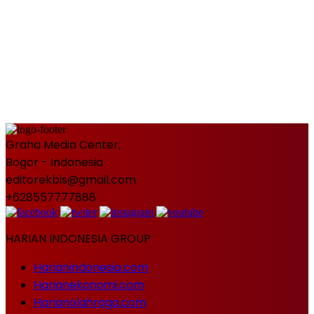
Graha Media Center,
Bogor - Indonesia
editorekbis@gmail.com
+628557777888
HARIAN INDONESIA GROUP
Harianindonesia.com
Harianekonomi.com
Harianolahraga.com