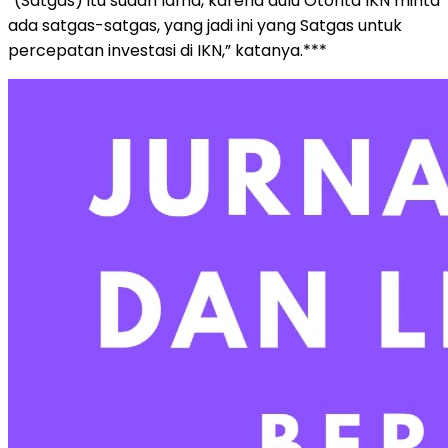
“(Satgas) itu sudah lama, karena dulu Otorita IKN minta
ada satgas-satgas, yang jadi ini yang Satgas untuk
percepatan investasi di IKN,” katanya.***