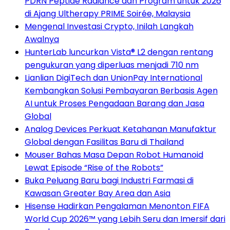
PDRN Peptide Radiance dan Program untuk 2026
di Ajang Ultherapy PRIME Soirée, Malaysia
Mengenal Investasi Crypto, Inilah Langkah
Awalnya
HunterLab luncurkan Vista® L2 dengan rentang
pengukuran yang diperluas menjadi 710 nm
Lianlian DigiTech dan UnionPay International
Kembangkan Solusi Pembayaran Berbasis Agen
AI untuk Proses Pengadaan Barang dan Jasa
Global
Analog Devices Perkuat Ketahanan Manufaktur
Global dengan Fasilitas Baru di Thailand
Mouser Bahas Masa Depan Robot Humanoid
Lewat Episode “Rise of the Robots”
Buka Peluang Baru bagi Industri Farmasi di
Kawasan Greater Bay Area dan Asia
Hisense Hadirkan Pengalaman Menonton FIFA
World Cup 2026™ yang Lebih Seru dan Imersif dari