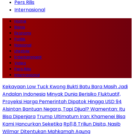
Pers Rilis
Internasional
Home
Bisnis
Ekonomi
Politik
Nasional
Lifestyle
Entertainment
Video
Pers Rilis
Internasional
Kekayaan Low Tuck Kwong Bukti Batu Bara Masih Jadi
Andalan Indonesia
Minyak Dunia Berisiko Fluktuatif,
Proyeksi Harga Pemerintah Dipatok Hingga USD 94
Alsintan Bantuan Negara, Tapi Dijual? Wamentan: Itu
Bisa Dipenjara
Trump Ultimatum Iran: Khamenei Bisa
Kami Hancurkan Seketika
Rp11,8 Triliun Disita, Nasib
Wilmar Ditentukan Mahkamah Agung