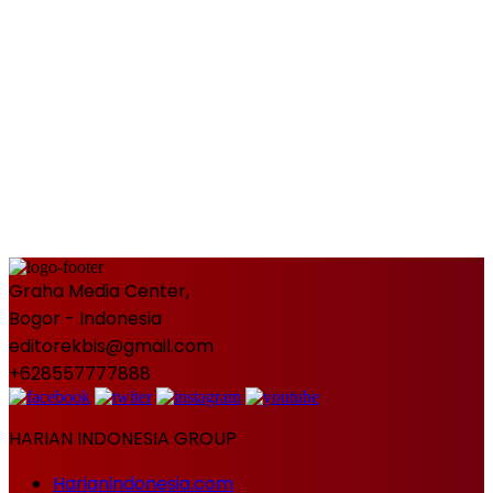
Graha Media Center,
Bogor - Indonesia
editorekbis@gmail.com
+628557777888
HARIAN INDONESIA GROUP
Harianindonesia.com