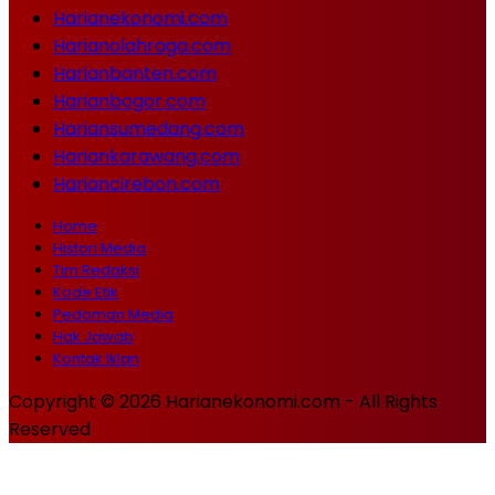
Harianekonomi.com
Harianolahraga.com
Harianbanten.com
Harianbogor.com
Hariansumedang.com
Hariankarawang.com
Hariancirebon.com
Home
Histori Media
Tim Redaksi
Kode Etik
Pedoman Media
Hak Jawab
Kontak Iklan
Copyright © 2026 Harianekonomi.com - All Rights
Reserved