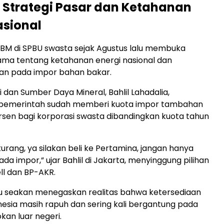
Strategi Pasar dan Ketahanan
asional
BM di SPBU swasta sejak Agustus lalu membuka
ama tentang ketahanan energi nasional dan
an pada impor bahan bakar.
 dan Sumber Daya Mineral, Bahlil Lahadalia,
emerintah sudah memberi kuota impor tambahan
rsen bagi korporasi swasta dibandingkan kuota tahun
urang, ya silakan beli ke Pertamina, jangan hanya
a impor,” ujar Bahlil di Jakarta, menyinggung pilihan
ell dan BP-AKR.
tu seakan menegaskan realitas bahwa ketersediaan
onesia masih rapuh dan sering kali bergantung pada
kan luar negeri.