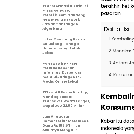
terakhir, ket
Transformasi Distribusi
Press Release,
pasaran.
Persrilis.com Gandeng
New Media Network
Jawab Tantangan
Daftar Isi
Algoritma
Kembaliny
Loker Gemilang Berikan
Solusi Bagi Tenaga
Honorer yang Tidak
Menakar S
Jelas
Antara Ja
PR Newswire – PSPI
Perluas Sebaran
Informasi Korporasi
Konsumen
melalui Jaringan 175
Media Online Lokal
TEI ke-40 Resmi Ditutup,
Kembalin
Mendag Busan:
Transaksi Lewati Target,
Konsum
Capai USD 22,80 Miliar
Laju Anggaran
Kabar itu data
Kementerian Melambat,
Dana Rp168,5 Triliun
Indonesia yan
Akhirnya Mengalir