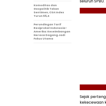
seluruh SPBU.
Komoditas dan
Geopolitik Tekan
Sentimen, CSA Index
Turun 65,4
Perundingan Tarif
Resiprokal Indonesia-
Amerika: Keseimbangan
Neraca Dagang Jadi
Fokus Utama
Sejak perteng
kekecewaan k