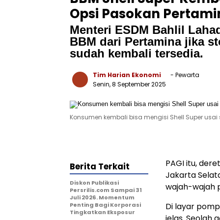
Opsi Pasokan Pertami
Menteri ESDM Bahlil Lahad
BBM dari Pertamina jika s
sudah kembali tersedia.
Tim Harian Ekonomi
- Pewarta
Senin, 8 September 2025
Konsumen kembali bisa mengisi Shell Super usai s
PAGI itu, der
Berita Terkait
Jakarta Selat
Diskon Publikasi
wajah-wajah 
Persrilis.com Sampai 31
Juli 2026. Momentum
Penting Bagi Korporasi
Di layar pomp
Tingkatkan Eksposur
jelas. Seolah