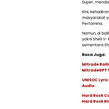
Super, mendad
Kini, kehadir
masyarakat y
Pertamina.
Namun, di bali
yakni Shell V
sementara She
Baca Juga:
Mitrade Raih
MitradeGPT V
UNISOC Lyri
Audio
Hard Rock C
Hard Rock Ri