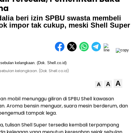
na
alia beri izin SPBU swasta membeli
tok impor tak cukup, meski Shell Super
ebulan kelangkaan. (Dok. Shell.co.id)
A
A
A
etan mobil menunggu giliran di SPBU Shell kawasan
an. Aroma bensin menguar, suara mesin berderum, dan
pengemudi tampak lega.
a, tulisan Shell Super tersedia kembali terpampang
 ada kelegaan yang menutup keresahan sejak sebulan