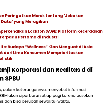
ion Peringatkan Merek tentang ‘Jebakan
 Data’ yang Merugikan
perkenalkan Lockton SAGE: Platform Kecerdasan
Terpadu Pertama di Industri
life: Budaya “Wellness” Kian Menguat di Asia
pat dari Lima Konsumen Memprioritaskan
listik
nji Korporasi dan Realitas d di
n SPBU
ia, dalam keterangannya, menyebut informasi
BBM akan diperbarui setiap pagi karena pasokan
mis dan bisa berubah sewaktu-waktu.