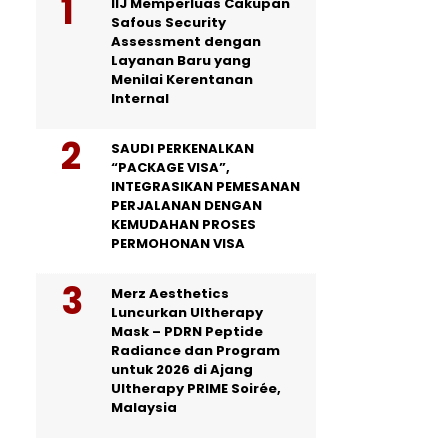
IIJ Memperluas Cakupan
Safous Security
Assessment dengan
Layanan Baru yang
Menilai Kerentanan
Internal
SAUDI PERKENALKAN
“PACKAGE VISA”,
INTEGRASIKAN PEMESANAN
PERJALANAN DENGAN
KEMUDAHAN PROSES
PERMOHONAN VISA
Merz Aesthetics
Luncurkan Ultherapy
Mask – PDRN Peptide
Radiance dan Program
untuk 2026 di Ajang
Ultherapy PRIME Soirée,
Malaysia