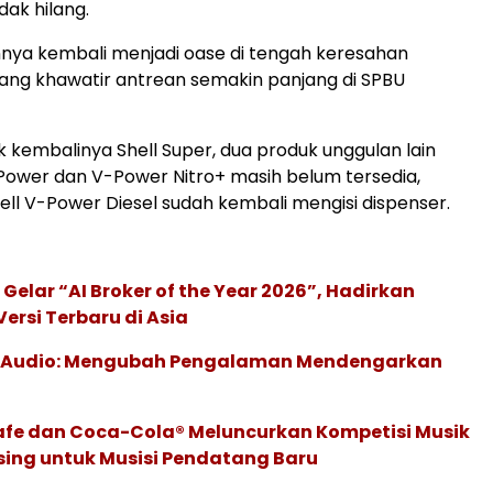
ak hilang.
annya kembali menjadi oase di tengah keresahan
ang khawatir antrean semakin panjang di SPBU
k kembalinya Shell Super, dua produk unggulan lain
-Power dan V-Power Nitro+ masih belum tersedia,
ll V-Power Diesel sudah kembali mengisi dispenser.
 Gelar “AI Broker of the Year 2026”, Hadirkan
ersi Terbaru di Asia
c Audio: Mengubah Pengalaman Mendengarkan
afe dan Coca-Cola® Meluncurkan Kompetisi Musik
sing untuk Musisi Pendatang Baru