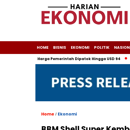
HOME
BISNIS
EKONOMI
POLITIK
NASION
atif, Proyeksi Harga Pemerintah Dipatok Hingga USD 94
Alsin
Home
Ekonomi
/
BBM Shell Super Kemba