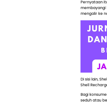
Pernyataan i
membayangi k
mengalir ke no
Di sisi lain, S
Shell Recharg
Bagi konsumen
seduh atau be