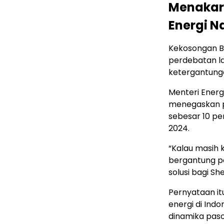
Menakar 
Energi N
Kekosongan B
perdebatan l
ketergantung
Menteri Energi
menegaskan p
sebesar 10 pe
2024.
“Kalau masih k
bergantung pad
solusi bagi Sh
Pernyataan i
energi di Ind
dinamika paso