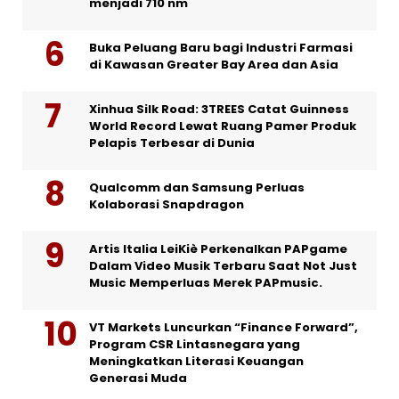
menjadi 710 nm
Buka Peluang Baru bagi Industri Farmasi
di Kawasan Greater Bay Area dan Asia
Xinhua Silk Road: 3TREES Catat Guinness
World Record Lewat Ruang Pamer Produk
Pelapis Terbesar di Dunia
Qualcomm dan Samsung Perluas
Kolaborasi Snapdragon
Artis Italia LeiKiè Perkenalkan PAPgame
Dalam Video Musik Terbaru Saat Not Just
Music Memperluas Merek PAPmusic.
VT Markets Luncurkan “Finance Forward”,
Program CSR Lintasnegara yang
Meningkatkan Literasi Keuangan
Generasi Muda