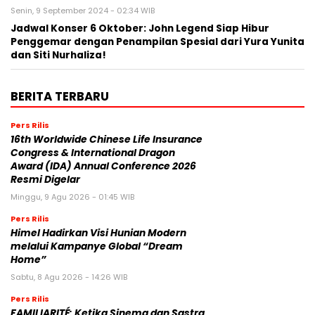
Senin, 9 September 2024 - 02:34 WIB
Jadwal Konser 6 Oktober: John Legend Siap Hibur
Penggemar dengan Penampilan Spesial dari Yura Yunita
dan Siti Nurhaliza!
BERITA TERBARU
Pers Rilis
16th Worldwide Chinese Life Insurance
Congress & International Dragon
Award (IDA) Annual Conference 2026
Resmi Digelar
Minggu, 9 Agu 2026 - 01:45 WIB
Pers Rilis
Himel Hadirkan Visi Hunian Modern
melalui Kampanye Global “Dream
Home”
Sabtu, 8 Agu 2026 - 14:26 WIB
Pers Rilis
FAMILIARITÉ: Ketika Sinema dan Sastra