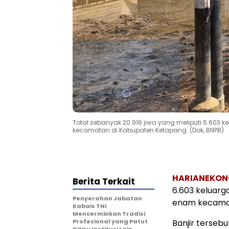
Total sebanyak 20.916 jiwa yang meliputi 6.603 
kecamatan di Kabupaten Ketapang. (Dok, BNPB)
HARIANEKON
Berita Terkait
6.603 keluarg
Penyerahan Jabatan
enam kecamata
Kabais TNI
Mencerminkan Tradisi
Profesional yang Patut
Banjir tersebu
Ditiru Institusi Lain