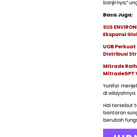
banjirnya,” un
Baca Juga:
SUS ENVIRONM
Ekspansi Glo
UOB Perkuat
Distribusi St
Mitrade Raih
MitradeGPT V
Yunifar menje
di wilayahnya.
Hal tersebut 
bantaran sung
berubah fungs