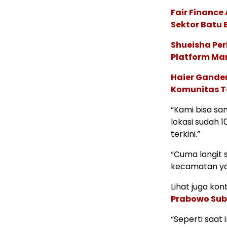
Fair Financ
Sektor Batu 
Shueisha Pe
Platform Ma
Haier Ganden
Komunitas T
“Kami bisa sa
lokasi sudah 
terkini.”
“Cuma langit s
kecamatan yan
Lihat juga kont
Prabowo Subi
“Seperti saat 