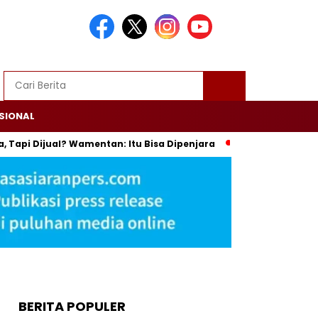
SIONAL
ijual? Wamentan: Itu Bisa Dipenjara
Trump Ultimatum Iran:
BERITA POPULER