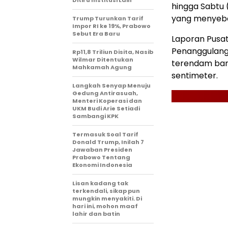
hingga Sabtu (
yang menyeba
Trump Turunkan Tarif
Impor RI ke 19%, Prabowo
Sebut Era Baru
Laporan Pusat
Penanggulan
Rp11,8 Triliun Disita, Nasib
Wilmar Ditentukan
terendam banj
Mahkamah Agung
sentimeter.
Langkah Senyap Menuju
Gedung Antirasuah,
Menteri Koperasi dan
UKM Budi Arie Setiadi
Sambangi KPK
Termasuk Soal Tarif
Donald Trump, Inilah 7
Jawaban Presiden
Prabowo Tentang
Ekonomi Indonesia
Lisan kadang tak
terkendali, sikap pun
mungkin menyakiti. Di
hari ini, mohon maaf
lahir dan batin