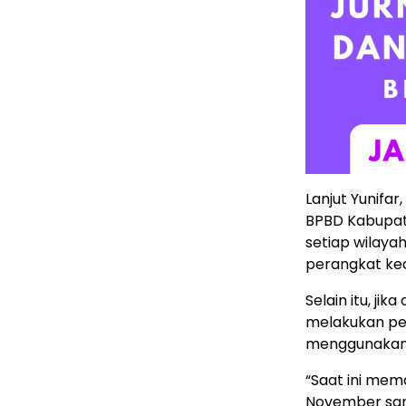
Lanjut Yunifar
BPBD Kabupat
setiap wilaya
perangkat ke
Selain itu, ji
melakukan pe
menggunakan 
“Saat ini mem
November samp