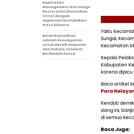
Reputation
Management dan Image
Restoration (Pemulihan
Citra) dengan
Implementasi Publikasi
Press Release
Yaitu Kecama
Bulan Ramadhan
Sungai, Kecam
adalah Kesempatan
untuk Meraih Ampunan
Kecamatan M
dan Pahala, Selamat
Beribadah Puasa
Kepala Pelak
Kabupaten Ket
karena dipicu 
Baca artikel la
Para Nelayan
Kendati demik
siang ini, ba
di semua kec
Baca Juga: