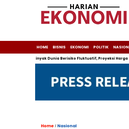
HOME
BISNIS
EKONOMI
POLITIK
NASION
sia
Minyak Dunia Berisiko Fluktuatif, Proyeksi Harga Pemeri
Home
Nasional
/