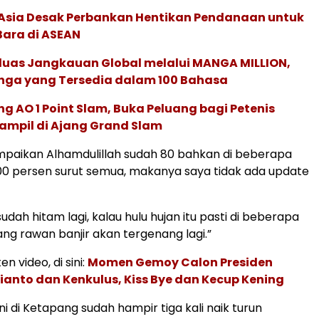
e Asia Desak Perbankan Hentikan Pendanaan untuk
Bara di ASEAN
rluas Jangkauan Global melalui MANGA MILLION,
nga yang Tersedia dalam 100 Bahasa
g AO 1 Point Slam, Buka Peluang bagi Petenis
ampil di Ajang Grand Slam
mpaikan Alhamdulillah sudah 80 bahkan di beberapa
100 persen surut semua, makanya saya tidak ada update
udah hitam lagi, kalau hulu hujan itu pasti di beberapa
g rawan banjir akan tergenang lagi.”
en video, di sini:
Momen Gemoy Calon Presiden
anto dan Kenkulus, Kiss Bye dan Kecup Kening
ini di Ketapang sudah hampir tiga kali naik turun