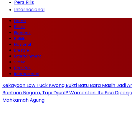
Pers Rilis
Internasional
Home
Bisnis
Ekonomi
Politik
Nasional
Lifestyle
Entertainment
Video
Pers Rilis
Internasional
Kekayaan Low Tuck Kwong Bukti Batu Bara Masih Jadi A
Bantuan Negara, Tapi Dijual? Wamentan: Itu Bisa Dipenj
Mahkamah Agung