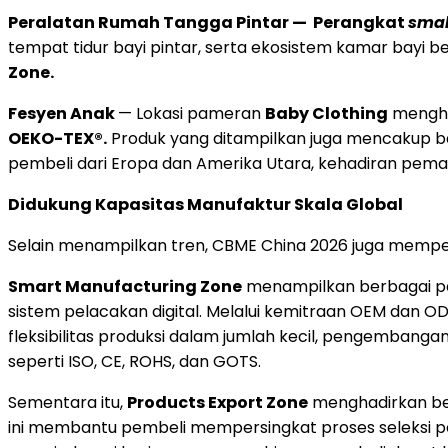
Peralatan Rumah Tangga Pintar — Perangkat
smal
tempat tidur bayi pintar, serta ekosistem kamar bayi b
Zone.
Fesyen Anak
— Lokasi pameran
Baby Clothing
mengha
OEKO-TEX®.
Produk yang ditampilkan juga mencakup ba
pembeli dari Eropa dan Amerika Utara, kehadiran pema
Didukung Kapasitas Manufaktur Skala Global
Selain menampilkan tren, CBME China 2026 juga memp
Smart Manufacturing Zone
menampilkan berbagai pabr
sistem pelacakan digital. Melalui kemitraan OEM dan
fleksibilitas produksi dalam jumlah kecil, pengembangan
seperti ISO, CE, ROHS, dan GOTS.
Sementara itu,
Products Export Zone
menghadirkan berb
ini membantu pembeli mempersingkat proses seleksi p