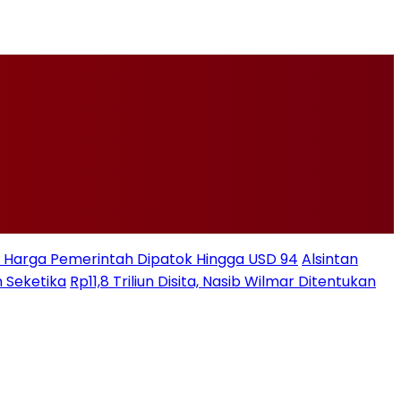
ksi Harga Pemerintah Dipatok Hingga USD 94
Alsintan
 Seketika
Rp11,8 Triliun Disita, Nasib Wilmar Ditentukan