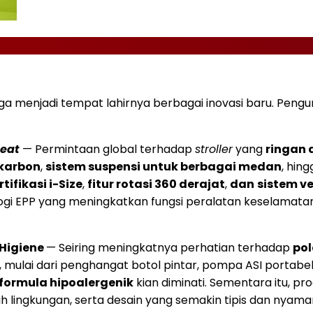
uga menjadi tempat lahirnya berbagai inovasi baru. Pen
Seat
— Permintaan global terhadap
stroller
yang
ringan 
 karbon
,
sistem suspensi untuk berbagai medan
, hin
rtifikasi i-Size
,
fitur rotasi 360 derajat
,
dan
sistem ve
ogi EPP yang meningkatkan fungsi peralatan keselamata
 Higiene
— Seiring meningkatnya perhatian terhadap
pol
 mulai dari penghangat botol pintar, pompa ASI portabel, 
formula hipoalergenik
kian diminati. Sementara itu, pr
h lingkungan, serta desain yang semakin tipis dan nyama