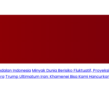
ndalan Indonesia
Minyak Dunia Berisiko Fluktuatif, Proye
ara
Trump Ultimatum Iran: Khamenei Bisa Kami Hancurkan