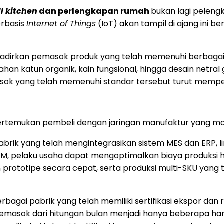
l kitchen
dan perlengkapan rumah
bukan lagi pelengk
erbasis
Internet of Things
(IoT) akan tampil di ajang ini ber
dirkan pemasok produk yang telah memenuhi berbagai 
han katun organik, kain fungsional, hingga desain netr
sok yang telah memenuhi standar tersebut turut memperc
ertemukan pembeli dengan jaringan manufaktur yang ma
ik yang telah mengintegrasikan sistem MES dan ERP, lini p
 ODM, pelaku usaha dapat mengoptimalkan biaya produks
 prototipe secara cepat, serta produksi multi-SKU yang t
agai pabrik yang telah memiliki sertifikasi ekspor dan 
emasok dari hitungan bulan menjadi hanya beberapa har