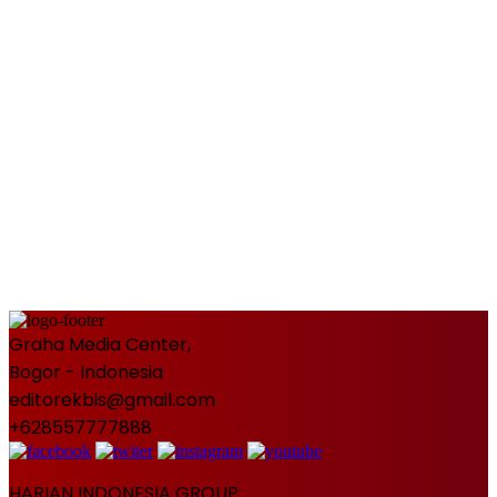
Graha Media Center,
Bogor - Indonesia
editorekbis@gmail.com
+628557777888
HARIAN INDONESIA GROUP