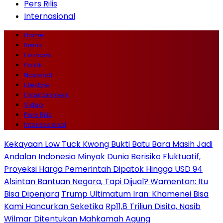
Pers Rilis
Internasional
Home
Bisnis
Ekonomi
Politik
Nasional
Lifestyle
Entertainment
Video
Pers Rilis
Internasional
Kekayaan Low Tuck Kwong Bukti Batu Bara Masih Jadi
Andalan Indonesia
Minyak Dunia Berisiko Fluktuatif,
Proyeksi Harga Pemerintah Dipatok Hingga USD 94
Alsintan Bantuan Negara, Tapi Dijual? Wamentan: Itu
Bisa Dipenjara
Trump Ultimatum Iran: Khamenei Bisa
Kami Hancurkan Seketika
Rp11,8 Triliun Disita, Nasib
Wilmar Ditentukan Mahkamah Agung