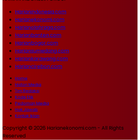
Harianindonesia.com
Harianekonomi.com
Harianolahraga.com
Harianbanten.com
Harianbogor.com
Hariansumedang.com
Hariankarawang.com
Hariancirebon.com
Home
Histori Media
Tim Redaksi
Kode Etik
Pedoman Media
Hak Jawab
Kontak Iklan
Copyright © 2026 Harianekonomi.com - All Rights
Reserved