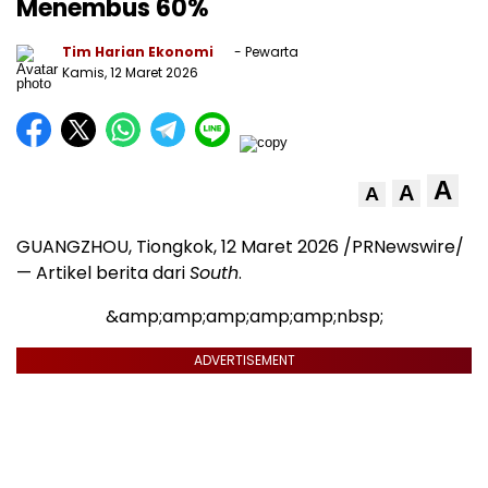
Menembus 60%
Tim Harian Ekonomi
- Pewarta
Kamis, 12 Maret 2026
A
A
A
GUANGZHOU, Tiongkok
,
12 Maret 2026
/PRNewswire/
— Artikel berita dari
South
.
&amp;amp;amp;amp;amp;nbsp;
ADVERTISEMENT