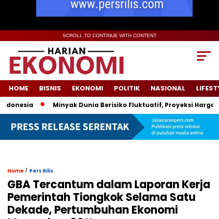
SCROLL TO CONTINUE WITH CONTENT
HOME
BISNIS
EKONOMI
POLITIK
NASIONAL
LIFEST
donesia
Minyak Dunia Berisiko Fluktuatif, Proyeksi Harga P
/
Home
Pers Rilis
GBA Tercantum dalam Laporan Kerja
Pemerintah Tiongkok Selama Satu
Dekade, Pertumbuhan Ekonomi