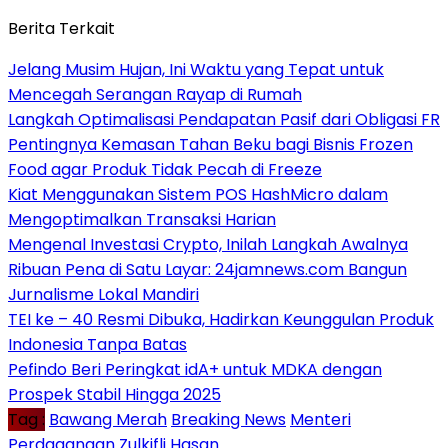
Berita Terkait
Jelang Musim Hujan, Ini Waktu yang Tepat untuk
Mencegah Serangan Rayap di Rumah
Langkah Optimalisasi Pendapatan Pasif dari Obligasi FR
Pentingnya Kemasan Tahan Beku bagi Bisnis Frozen
Food agar Produk Tidak Pecah di Freeze
Kiat Menggunakan Sistem POS HashMicro dalam
Mengoptimalkan Transaksi Harian
Mengenal Investasi Crypto, Inilah Langkah Awalnya
Ribuan Pena di Satu Layar: 24jamnews.com Bangun
Jurnalisme Lokal Mandiri
TEI ke – 40 Resmi Dibuka, Hadirkan Keunggulan Produk
Indonesia Tanpa Batas
Pefindo Beri Peringkat idA+ untuk MDKA dengan
Prospek Stabil Hingga 2025
Tag :
Bawang Merah
Breaking News
Menteri
Perdagangan
Zulkifli Hasan