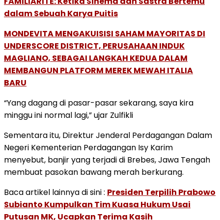
FAMILIARITÉ: Ketika Sinema dan Sastra Bertemu
dalam Sebuah Karya Puitis
MONDEVITA MENGAKUISISI SAHAM MAYORITAS DI
UNDERSCORE DISTRICT, PERUSAHAAN INDUK
MAGLIANO, SEBAGAI LANGKAH KEDUA DALAM
MEMBANGUN PLATFORM MEREK MEWAH ITALIA
BARU
“Yang dagang di pasar-pasar sekarang, saya kira
minggu ini normal lagi,” ujar Zulfikli
Sementara itu, Direktur Jenderal Perdagangan Dalam
Negeri Kementerian Perdagangan Isy Karim
menyebut, banjir yang terjadi di Brebes, Jawa Tengah
membuat pasokan bawang merah berkurang.
Baca artikel lainnya di sini :
Presiden Terpilih Prabowo
Subianto Kumpulkan Tim Kuasa Hukum Usai
Putusan MK, Ucapkan Terima Kasih