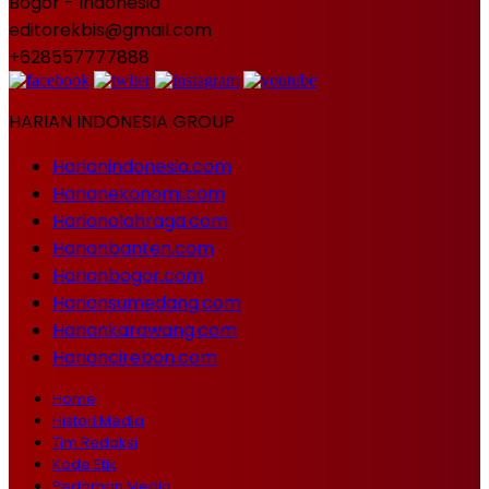
Bogor - Indonesia
editorekbis@gmail.com
+628557777888
HARIAN INDONESIA GROUP
Harianindonesia.com
Harianekonomi.com
Harianolahraga.com
Harianbanten.com
Harianbogor.com
Hariansumedang.com
Hariankarawang.com
Hariancirebon.com
Home
Histori Media
Tim Redaksi
Kode Etik
Pedoman Media