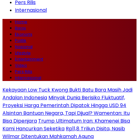
Pers Rilis
Internasional
Home
Bisnis
Ekonomi
Politik
Nasional
Lifestyle
Entertainment
Video
Pers Rilis
Internasional
Kekayaan Low Tuck Kwong Bukti Batu Bara Masih Jadi
Andalan Indonesia
Minyak Dunia Berisiko Fluktuatif,
Proyeksi Harga Pemerintah Dipatok Hingga USD 94
Alsintan Bantuan Negara, Tapi Dijual? Wamentan: Itu
Bisa Dipenjara
Trump Ultimatum Iran: Khamenei Bisa
Kami Hancurkan Seketika
Rp11,8 Triliun Disita, Nasib
Wilmar Ditentukan Mahkamah Agung