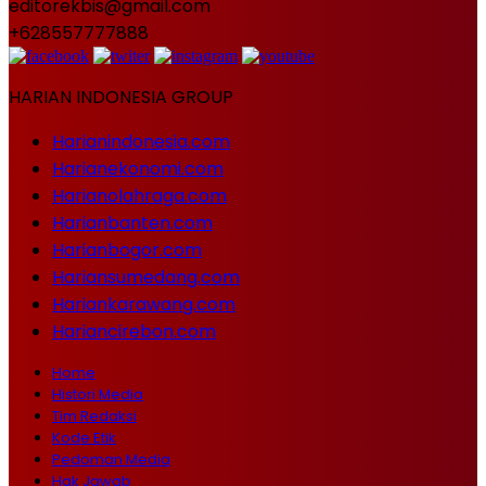
editorekbis@gmail.com
+628557777888
HARIAN INDONESIA GROUP
Harianindonesia.com
Harianekonomi.com
Harianolahraga.com
Harianbanten.com
Harianbogor.com
Hariansumedang.com
Hariankarawang.com
Hariancirebon.com
Home
Histori Media
Tim Redaksi
Kode Etik
Pedoman Media
Hak Jawab