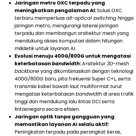
Jaringan metro OXC terpadu yang
meningkatkan pengalaman AI:
Solusi OXC
terbaru memperluas
all-optical switching
hingga
jaringan metro, mengurangi latensi jaringan
terpadu dan membangun arsitektur
mesh
yang
mendukung akses komputasi dalam hitungan
milidetik untuk layanan AI.
Evolusi menuju 400G/800G untuk mengatasi
keterbatasan
bandwidth
:
Arsitektur
3D-mesh
backbone
yang dikombinasikan dengan teknologi
400G/800G baru, pita frekuensi Super C+L, serta
transmisi kabel bawah laut multiformat turut
mengatasi keterbatasan
bandwidth
di area trafik
tinggi dan mendukung lalu lintas DCI serta
lintasnegara secara efisien.
Jaringan optik tanpa gangguan yang
memastikan layanan AI selalu aktif:
Peningkatan terpadu pada perangkat keras,