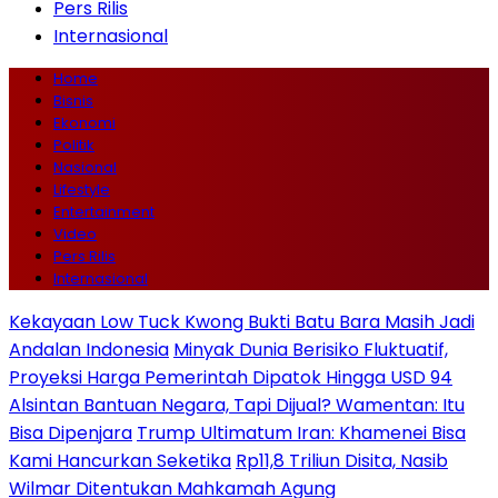
Pers Rilis
Internasional
Home
Bisnis
Ekonomi
Politik
Nasional
Lifestyle
Entertainment
Video
Pers Rilis
Internasional
Kekayaan Low Tuck Kwong Bukti Batu Bara Masih Jadi
Andalan Indonesia
Minyak Dunia Berisiko Fluktuatif,
Proyeksi Harga Pemerintah Dipatok Hingga USD 94
Alsintan Bantuan Negara, Tapi Dijual? Wamentan: Itu
Bisa Dipenjara
Trump Ultimatum Iran: Khamenei Bisa
Kami Hancurkan Seketika
Rp11,8 Triliun Disita, Nasib
Wilmar Ditentukan Mahkamah Agung