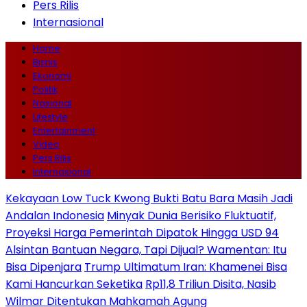
Pers Rilis
Internasional
Home
Bisnis
Ekonomi
Politik
Nasional
Lifestyle
Entertainment
Video
Pers Rilis
Internasional
Kekayaan Low Tuck Kwong Bukti Batu Bara Masih Jadi
Andalan Indonesia
Minyak Dunia Berisiko Fluktuatif,
Proyeksi Harga Pemerintah Dipatok Hingga USD 94
Alsintan Bantuan Negara, Tapi Dijual? Wamentan: Itu
Bisa Dipenjara
Trump Ultimatum Iran: Khamenei Bisa
Kami Hancurkan Seketika
Rp11,8 Triliun Disita, Nasib
Wilmar Ditentukan Mahkamah Agung