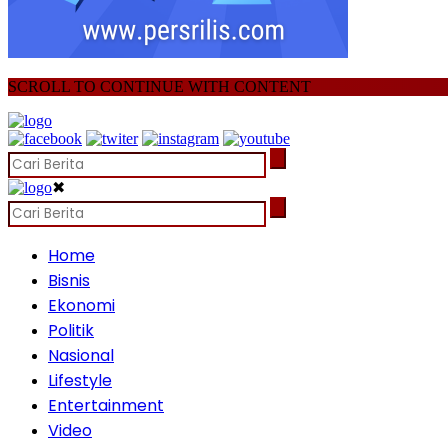
SCROLL TO CONTINUE WITH CONTENT
✖
Home
Bisnis
Ekonomi
Politik
Nasional
Lifestyle
Entertainment
Video