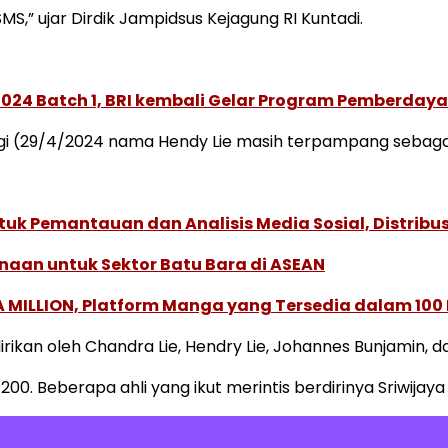
” ujar Dirdik Jampidsus Kejagung RI Kuntadi.
 2024 Batch 1, BRI kembali Gelar Program Pemberday
pagi (29/4/2024 nama Hendy Lie masih terpampang sebagai s
k Pemantauan dan Analisis Media Sosial, Distribusi
naan untuk Sektor Batu Bara di ASEAN
 MILLION, Platform Manga yang Tersedia dalam 100
rikan oleh Chandra Lie, Hendry Lie, Johannes Bunjamin, d
00. Beberapa ahli yang ikut merintis berdirinya Sriwijaya 