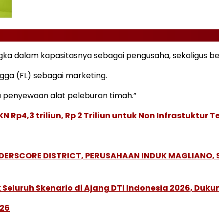
gka dalam kapasitasnya sebagai pengusaha, sekaligus ben
gga (FL) sebagai marketing.
 penyewaan alat peleburan timah.”
N Rp4,3 triliun, Rp 2 Triliun untuk Non Infrastuktur 
NDERSCORE DISTRICT, PERUSAHAAN INDUK MAGLIANO
Seluruh Skenario di Ajang DTI Indonesia 2026, Duk
026