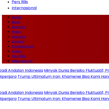
Pers Rilis
Internasional
Home
Bisnis
Ekonomi
Politik
Nasional
Lifestyle
Entertainment
Video
Pers Rilis
Internasional
ndalan Indonesia
Minyak Dunia Berisiko Fluktuatif, Proye
ara
Trump Ultimatum Iran: Khamenei Bisa Kami Hancurkan
ndalan Indonesia
Minyak Dunia Berisiko Fluktuatif, Proye
ara
Trump Ultimatum Iran: Khamenei Bisa Kami Hancurkan