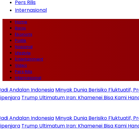
Pers Rilis
Internasional
Home
Bisnis
Ekonomi
Politik
Nasional
Lifestyle
Entertainment
Video
Pers Rilis
Internasional
dalan Indonesia
Minyak Dunia Berisiko Fluktuatif, Proyek
ra
Trump Ultimatum Iran: Khamenei Bisa Kami Hancurkan
dalan Indonesia
Minyak Dunia Berisiko Fluktuatif, Proyek
ra
Trump Ultimatum Iran: Khamenei Bisa Kami Hancurkan