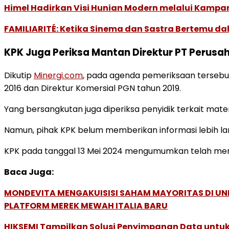
Himel Hadirkan Visi Hunian Modern melalui Kamp
FAMILIARITÉ: Ketika Sinema dan Sastra Bertemu da
KPK Juga Periksa Mantan Direktur PT Perus
Dikutip
Minergi.com
, pada agenda pemeriksaan tersebut,
2016 dan Direktur Komersial PGN tahun 2019.
Yang bersangkutan juga diperiksa penyidik terkait mate
Namun, pihak KPK belum memberikan informasi lebih lan
KPK pada tanggal 13 Mei 2024 mengumumkan telah memu
Baca Juga:
MONDEVITA MENGAKUISISI SAHAM MAYORITAS DI U
PLATFORM MEREK MEWAH ITALIA BARU
HIKSEMI Tampilkan Solusi Penyimpanan Data untuk 