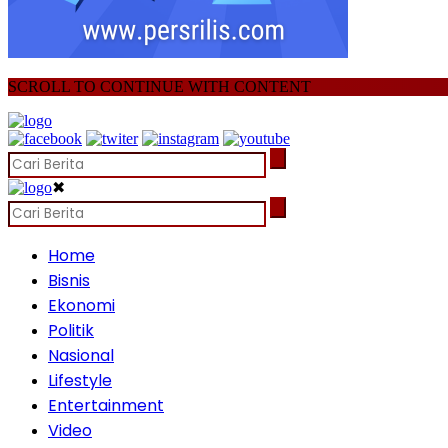
SCROLL TO CONTINUE WITH CONTENT
✖
Home
Bisnis
Ekonomi
Politik
Nasional
Lifestyle
Entertainment
Video