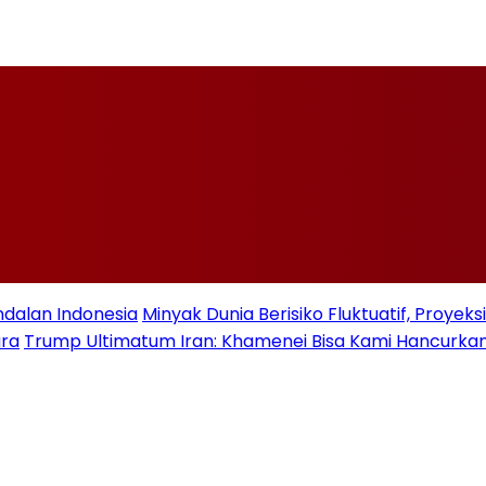
ndalan Indonesia
Minyak Dunia Berisiko Fluktuatif, Proye
ara
Trump Ultimatum Iran: Khamenei Bisa Kami Hancurkan