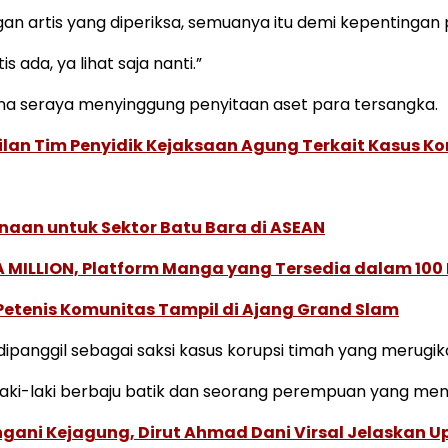
n artis yang diperiksa, semuanya itu demi kepentingan 
 ada, ya lihat saja nanti.”
ana seraya menyinggung penyitaan aset para tersangka.
lan Tim Penyidik Kejaksaan Agung Terkait Kasus Ko
naan untuk Sektor Batu Bara di ASEAN
 MILLION, Platform Manga yang Tersedia dalam 100
 Petenis Komunitas Tampil di Ajang Grand Slam
anggil sebagai saksi kasus korupsi timah yang merugikan
 laki-laki berbaju batik dan seorang perempuan yang me
ngani Kejagung, Dirut Ahmad Dani Virsal Jelaskan