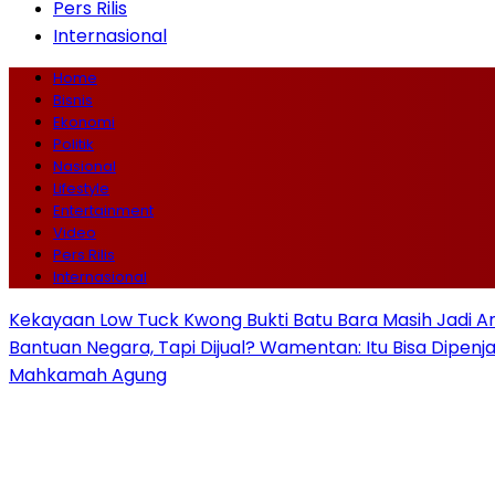
Pers Rilis
Internasional
Home
Bisnis
Ekonomi
Politik
Nasional
Lifestyle
Entertainment
Video
Pers Rilis
Internasional
Kekayaan Low Tuck Kwong Bukti Batu Bara Masih Jadi A
Bantuan Negara, Tapi Dijual? Wamentan: Itu Bisa Dipenj
Mahkamah Agung