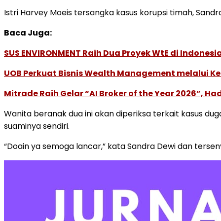
Istri Harvey Moeis tersangka kasus korupsi timah, San
Baca Juga:
SUS ENVIRONMENT Raih Dua Proyek WtE di Indonesia
UOB Perkuat Bisnis Wealth Management melalui Kemi
Mitrade Raih Gelar “AI Broker of the Year 2026”, Ha
Wanita beranak dua ini akan diperiksa terkait kasus d
suaminya sendiri.
“Doain ya semoga lancar,” kata Sandra Dewi dan ters