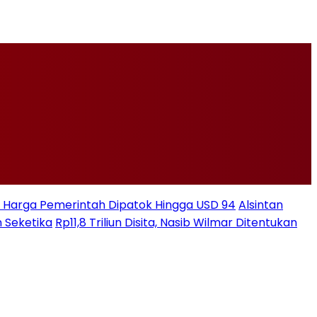
ksi Harga Pemerintah Dipatok Hingga USD 94
Alsintan
 Seketika
Rp11,8 Triliun Disita, Nasib Wilmar Ditentukan