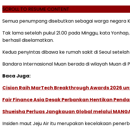
SCROLL TO RESUME CONTENT
Semua penumpang disebutkan sebagai warga negara Kor
Tak lama setelah pukul 21.00 pada Minggu, kata Yonha
berhasil diselamatkan.
Kedua penyintas dibawa ke rumah sakit di Seoul setela
Bandara Internasional Muan berada di wilayah Muan di Pr
Baca Juga:
Cision Raih MarTech Breakthrough Awards 2026 untu
Fair Finance Asia Desak Perbankan Hentikan Penda
Shueisha Perluas Jangkauan Global melalui MANGA
Insiden maut Jeju Air itu merupakan kecelakaan pener