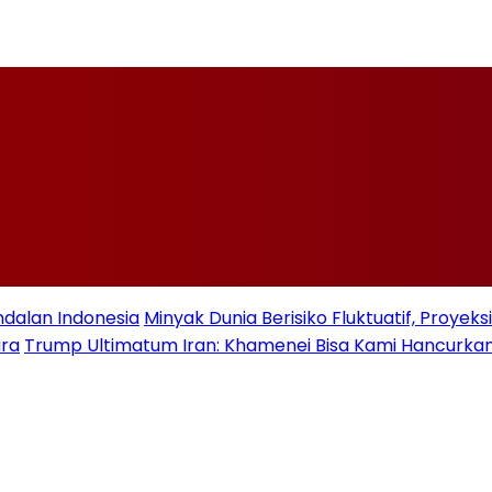
ndalan Indonesia
Minyak Dunia Berisiko Fluktuatif, Proye
ara
Trump Ultimatum Iran: Khamenei Bisa Kami Hancurkan