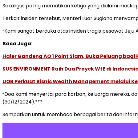
Sekaligus paling mematikan ketiga yang dialami maska
Terkait insiden tersebut, Menteri Luar Sugiono menya
“Kami sangat berduka atas insiden tragis pesawat Jeju A
Baca Juga:
Haier Gandeng AO 1 Point Slam, Buka Peluang bagi
SUS ENVIRONMENT Raih Dua Proyek WtE di Indonesia
UOB Perkuat Bisnis Wealth Management melalui Kemi
“Doa kami menyertai para korban, keluarga mereka, dan 
(30/12/2024).***
Sempatkan untuk membaca berbagai berita dan informas