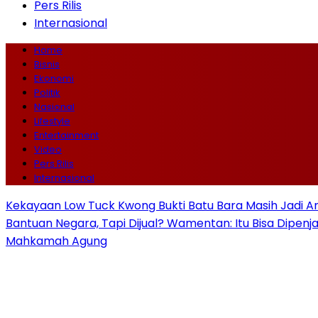
Pers Rilis
Internasional
Home
Bisnis
Ekonomi
Politik
Nasional
Lifestyle
Entertainment
Video
Pers Rilis
Internasional
Kekayaan Low Tuck Kwong Bukti Batu Bara Masih Jadi A
Bantuan Negara, Tapi Dijual? Wamentan: Itu Bisa Dipenj
Mahkamah Agung