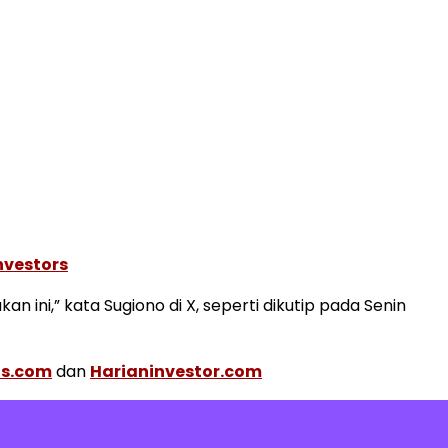
nvestors
ini,” kata Sugiono di X, seperti dikutip pada Senin
is.com
dan
Harianinvestor.com