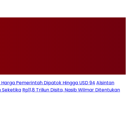
ksi Harga Pemerintah Dipatok Hingga USD 94
Alsintan
 Seketika
Rp11,8 Triliun Disita, Nasib Wilmar Ditentukan