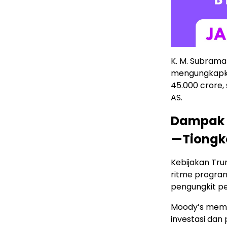
K. M. Subraman
mengungkapka
45.000 crore, 
AS.
Dampak G
—Tiongk
Kebijakan Tru
ritme program
pengungkit pe
Moody’s memp
investasi dan 