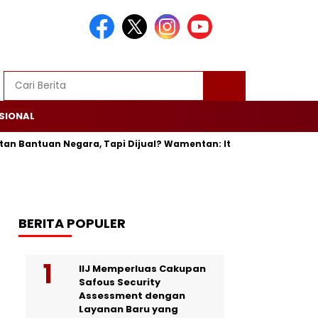
SIONAL
antuan Negara, Tapi Dijual? Wamentan: Itu Bisa Dipenjara
T
BERITA POPULER
IIJ Memperluas Cakupan
Safous Security
Assessment dengan
Layanan Baru yang