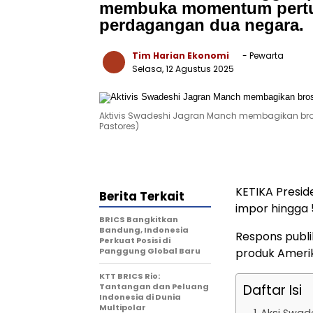
membuka momentum pertum
perdagangan dua negara.
Tim Harian Ekonomi
- Pewarta
Selasa, 12 Agustus 2025
Aktivis Swadeshi Jagran Manch membagikan brosur
Pastores)
KETIKA Presi
Berita Terkait
impor hingga 
BRICS Bangkitkan
Bandung, Indonesia
Respons publik
Perkuat Posisi di
Panggung Global Baru
produk Ameri
KTT BRICS Rio:
Tantangan dan Peluang
Daftar Isi
Indonesia di Dunia
Multipolar