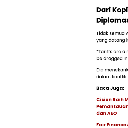
Dari Kop
Diploma
Tidak semua w
yang datang k
“Tariffs are 
be dragged into
Dia menekanka
dalam konflik 
Baca Juga:
Cision Raih
Pemantauan d
dan AEO
Fair Financ