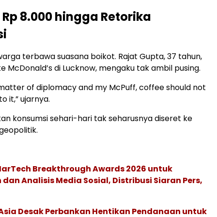
i Rp 8.000 hingga Retorika
si
arga terbawa suasana boikot. Rajat Gupta, 37 tahun,
e McDonald’s di Lucknow, mengaku tak ambil pusing.
a matter of diplomacy and my McPuff, coffee should not
 it,” ujarnya.
n konsumsi sehari-hari tak seharusnya diseret ke
geopolitik.
 MarTech Breakthrough Awards 2026 untuk
an Analisis Media Sosial, Distribusi Siaran Pers,
e Asia Desak Perbankan Hentikan Pendanaan untuk