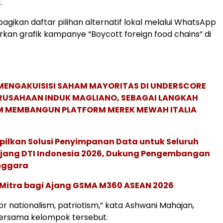
.
ikan daftar pilihan alternatif lokal melalui WhatsApp
an grafik kampanye “Boycott foreign food chains” di
MENGAKUISISI SAHAM MAYORITAS DI UNDERSCORE
ERUSAHAAN INDUK MAGLIANO, SEBAGAI LANGKAH
M MEMBANGUN PLATFORM MEREK MEWAH ITALIA
pilkan Solusi Penyimpanan Data untuk Seluruh
 Ajang DTI Indonesia 2026, Dukung Pengembangan
enggara
 Mitra bagi Ajang GSMA M360 ASEAN 2026
l for nationalism, patriotism,” kata Ashwani Mahajan,
bersama kelompok tersebut.