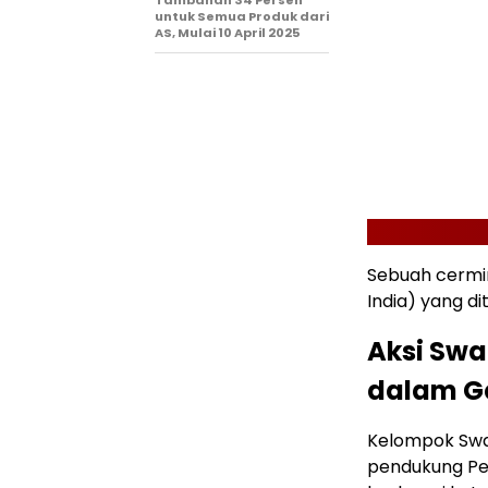
Tambahan 34 Persen
untuk Semua Produk dari
AS, Mulai 10 April 2025
Sebuah cermi
India) yang d
Aksi Swa
dalam Ge
Kelompok Swad
pendukung Per