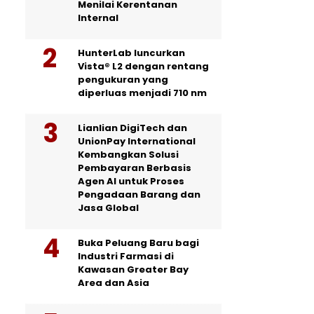
Menilai Kerentanan
Internal
HunterLab luncurkan
Vista® L2 dengan rentang
pengukuran yang
diperluas menjadi 710 nm
Lianlian DigiTech dan
UnionPay International
Kembangkan Solusi
Pembayaran Berbasis
Agen AI untuk Proses
Pengadaan Barang dan
Jasa Global
Buka Peluang Baru bagi
Industri Farmasi di
Kawasan Greater Bay
Area dan Asia