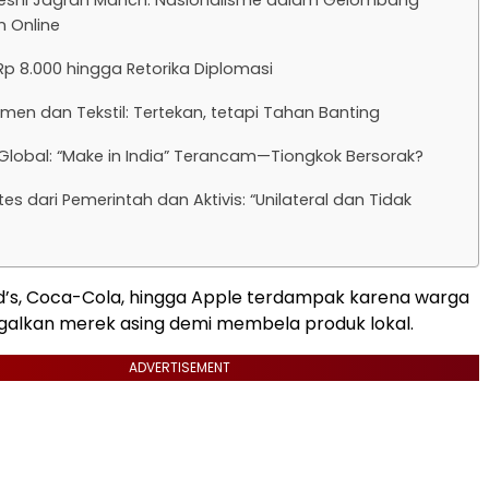
eshi Jagran Manch: Nasionalisme dalam Gelombang
n Online
 Rp 8.000 hingga Retorika Diplomasi
rmen dan Tekstil: Tertekan, tetapi Tahan Banting
lobal: “Make in India” Terancam—Tiongkok Bersorak?
es dari Pemerintah dan Aktivis: “Unilateral dan Tidak
d’s, Coca-Cola, hingga Apple terdampak karena warga
galkan merek asing demi membela produk lokal.
ADVERTISEMENT