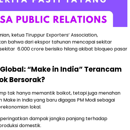
ian, ketua Tiruppur Exporters’ Association,
n bahwa dari ekspor tahunan mencapai sekitar ₹
sekitar ₹ 6.000 crore berisiko hilang akibat bloqueo pasar
lobal: “Make in India” Terancam
ok Bersorak?
mp tak hanya memantik boikot, tetapi juga menahan
 Make in India yang baru digagas PM Modi sebagai
rekonomian lokal.
eringatkan dampak jangka panjang terhadap
produksi domestik.