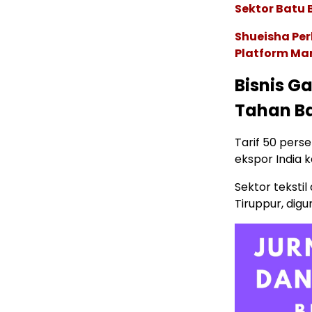
Sektor Batu 
Shueisha Pe
Platform Ma
Bisnis Ga
Tahan B
Tarif 50 per
ekspor India k
Sektor teksti
Tiruppur, dig