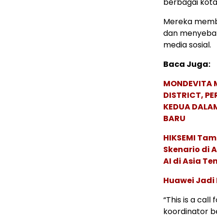
berbagai kota
Mereka membag
dan menyebark
media sosial.
Baca Juga:
MONDEVITA 
DISTRICT, P
KEDUA DALA
BARU
HIKSEMI Tam
Skenario di
AI di Asia T
Huawei Jadi
“This is a cal
koordinator 