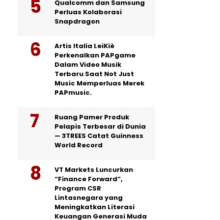
Qualcomm dan Samsung
Perluas Kolaborasi
Snapdragon
Artis Italia LeiKiè
Perkenalkan PAPgame
Dalam Video Musik
Terbaru Saat Not Just
Music Memperluas Merek
PAPmusic.
Ruang Pamer Produk
Pelapis Terbesar di Dunia
— 3TREES Catat Guinness
World Record
VT Markets Luncurkan
“Finance Forward”,
Program CSR
Lintasnegara yang
Meningkatkan Literasi
Keuangan Generasi Muda