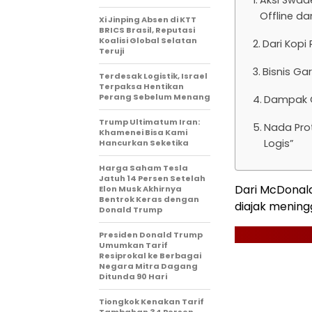
Aksi Swad
Offline da
Xi Jinping Absen di KTT
BRICS Brasil, Reputasi
Koalisi Global Selatan
Dari Kopi
Teruji
Bisnis Ga
Terdesak Logistik, Israel
Terpaksa Hentikan
Perang Sebelum Menang
Dampak G
Trump Ultimatum Iran:
Nada Prot
Khamenei Bisa Kami
Logis”
Hancurkan Seketika
Harga Saham Tesla
Jatuh 14 Persen Setelah
Dari McDonal
Elon Musk Akhirnya
Bentrok Keras dengan
diajak mening
Donald Trump
Presiden Donald Trump
Umumkan Tarif
Resiprokal ke Berbagai
Negara Mitra Dagang
Ditunda 90 Hari
Tiongkok Kenakan Tarif