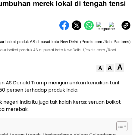
buhan merek lokal di tengah tensi
 boikot produk AS di pusat kota New Delhi. (Pexels.com /Robi
A
A
A
den AS Donald Trump mengumumkan kenaikan tarif
50 persen terhadap produk India.
 negeri India itu juga tak kalah keras: seruan boikot
ka merebak.