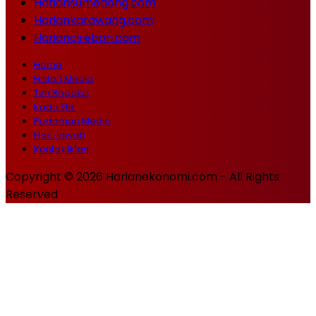
Hariansumedang.com
Hariankarawang.com
Hariancirebon.com
Home
Histori Media
Tim Redaksi
Kode Etik
Pedoman Media
Hak Jawab
Kontak Iklan
Copyright © 2026 Harianekonomi.com - All Rights
Reserved