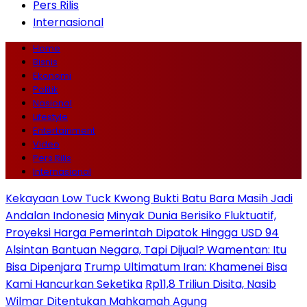
Pers Rilis
Internasional
Home
Bisnis
Ekonomi
Politik
Nasional
Lifestyle
Entertainment
Video
Pers Rilis
Internasional
Kekayaan Low Tuck Kwong Bukti Batu Bara Masih Jadi
Andalan Indonesia
Minyak Dunia Berisiko Fluktuatif,
Proyeksi Harga Pemerintah Dipatok Hingga USD 94
Alsintan Bantuan Negara, Tapi Dijual? Wamentan: Itu
Bisa Dipenjara
Trump Ultimatum Iran: Khamenei Bisa
Kami Hancurkan Seketika
Rp11,8 Triliun Disita, Nasib
Wilmar Ditentukan Mahkamah Agung