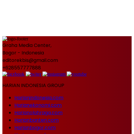
Graha Media Center,
Bogor - Indonesia
editorekbis@gmail.com
+628557777888
HARIAN INDONESIA GROUP
Harianindonesia.com
Harianekonomi.com
Harianolahraga.com
Harianbanten.com
Harianbogor.com