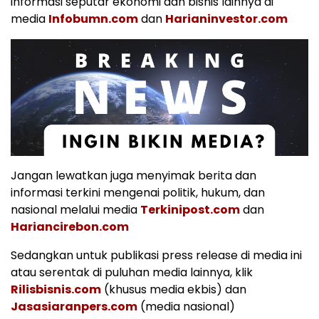
informasi seputar ekonomi dan bisnis lainnya di
media
Infobumn.com
dan
Harianinvestor.com
Jangan lewatkan juga menyimak berita dan
informasi terkini mengenai politik, hukum, dan
nasional melalui media
Terkinipost.com
dan
Hariancirebon.com
Sedangkan untuk publikasi press release di media ini
atau serentak di puluhan media lainnya, klik
Rilisbisnis.com
(khusus media ekbis) dan
Jasasiaranpers.com
(media nasional)