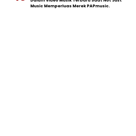
Dalam Video Musik Terbaru Saat Not Just
Music Memperluas Merek PAPmusic.