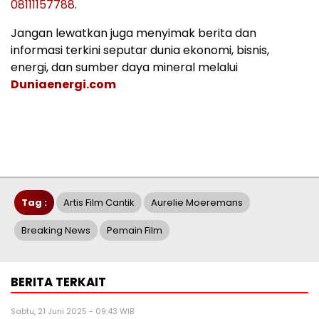
08111157788
.
Jangan lewatkan juga menyimak berita dan
informasi terkini seputar dunia ekonomi, bisnis,
energi, dan sumber daya mineral melalui
Duniaenergi.com
Tag :
Artis Film Cantik
Aurelie Moeremans
Breaking News
Pemain Film
BERITA TERKAIT
Sabtu, 21 Juni 2025 - 09:43 WIB