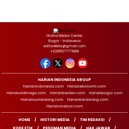
Graha Media Center,
Bogor - Indonesia
editorekbis@gmail.com
+628557777888
HARIAN INDONESIA GROUP
Harianindonesia.com
Harianekonomi.com
Harianolahraga.com
Harianbanten.com
Harianbogor.com
Hariansumedang.com
Hariankarawang.com
Hariancirebon.com
HOME
HISTORI MEDIA
TIM REDAKSI
KODE ETIK
PEDOMAN MEDIA
HAK JAWAB