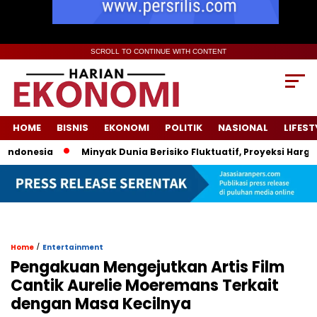
SCROLL TO CONTINUE WITH CONTENT
HOME
BISNIS
EKONOMI
POLITIK
NASIONAL
LIFEST
onesia
Minyak Dunia Berisiko Fluktuatif, Proyeksi Harga Pem
/
Home
Entertainment
Pengakuan Mengejutkan Artis Film
Cantik Aurelie Moeremans Terkait
dengan Masa Kecilnya