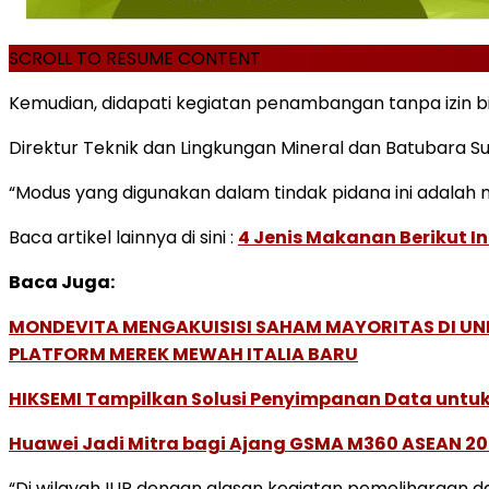
SCROLL TO RESUME CONTENT
Kemudian, didapati kegiatan penambangan tanpa izin b
Direktur Teknik dan Lingkungan Mineral dan Batubara Su
“Modus yang digunakan dalam tindak pidana ini adala
Baca artikel lainnya di sini :
4 Jenis Makanan Berikut I
Baca Juga:
MONDEVITA MENGAKUISISI SAHAM MAYORITAS DI U
PLATFORM MEREK MEWAH ITALIA BARU
HIKSEMI Tampilkan Solusi Penyimpanan Data untuk 
Huawei Jadi Mitra bagi Ajang GSMA M360 ASEAN 2
“Di wilayah IUP dengan alasan kegiatan pemeliharaan 