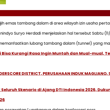
ijih emas tambang dalam di area wilayah izin usaha per
nindyo Suryo Herdadi menjelaskan hal tersebut Sabtu (11
h memanfaatkan lubang tambang dalam (tunnel) yang ma
ni Bisa Kurangi Rasa Ingin Muntah dan Mual-mual, 
NDERSCORE DISTRICT, PERUSAHAAN INDUK MAGLIANO
Seluruh Skenario di Ajang DTI Indonesia 2026, Duk
026
dan perawatan,” ungkapnya dalam konferensi pers.