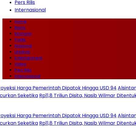
Pers Rilis
Internasional
Home
Bisnis
Ekonomi
Politik
Nasional
Lifestyle
Entertainment
Video
Pers Rilis
Internasional
ksi Harga Pemerintah Dipatok Hingga USD 94
Alsintan
 Seketika
Rp11,8 Triliun Disita, Nasib Wilmar Ditentukan
ksi Harga Pemerintah Dipatok Hingga USD 94
Alsintan
 Seketika
Rp11,8 Triliun Disita, Nasib Wilmar Ditentukan