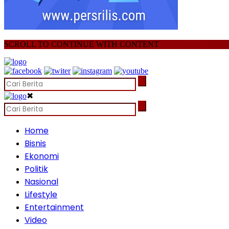
SCROLL TO CONTINUE WITH CONTENT
✖
Home
Bisnis
Ekonomi
Politik
Nasional
Lifestyle
Entertainment
Video