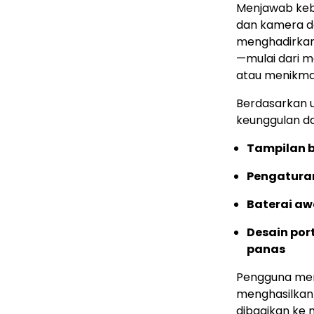
Menjawab keb
dan kamera da
menghadirkan 
—mulai dari mo
atau menikmat
Berdasarkan 
keunggulan d
Tampilan b
Pengaturan
Baterai aw
Desain por
panas
Pengguna me
menghasilkan 
dibagikan ke 