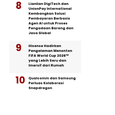
Lianlian DigiTech dan
UnionPay International
Kembangkan Solusi
Pembayaran Berbasis
Agen AI untuk Proses
Pengadaan Barang dan
Jasa Global
Hisense Hadirkan
Pengalaman Menonton
FIFA World Cup 2026™
yang Lebih Seru dan
Imersif dari Rumah
Qualcomm dan Samsung
Perluas Kolaborasi
Snapdragon