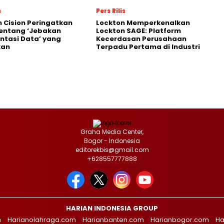
s
Pers Rilis
 Cision Peringatkan
Lockton Memperkenalkan
entang ‘Jebakan
Lockton SAGE: Platform
tasi Data’ yang
Kecerdasan Perusahaan
kan
Terpadu Pertama di Industri
Graha Media Center,
Bogor - Indonesia
editorekbis@gmail.com
+628557777888
HARIAN INDONESIA GROUP
m
Harianolahraga.com
Harianbanten.com
Harianbogor.com
Ha