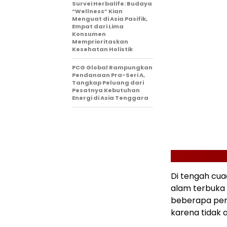
Survei Herbalife: Budaya
“Wellness” Kian
Menguat di Asia Pasifik,
Empat dari Lima
Konsumen
Memprioritaskan
Kesehatan Holistik
PCG Global Rampungkan
Pendanaan Pra-Seri A,
Tangkap Peluang dari
Pesatnya Kebutuhan
Energi di Asia Tenggara
Di tengah cua
alam terbuka
beberapa pera
karena tidak