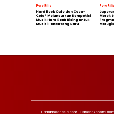
Pers Rilis
Pers Rili
Hard Rock Cafe dan Coca-
Laporan
Cola® Meluncurkan Kompetisi
Merek t
Musik Hard Rock Rising untuk
Fragmen
Musisi Pendatang Baru
Merugi
Harianindonesia.com
Harianekonomi.co