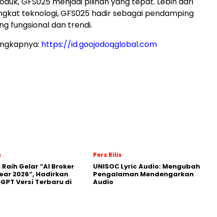
oduk, GFS025 menjadi pilihan yang tepat. Lebih dari
gkat teknologi, GFS025 hadir sebagai pendamping
g fungsional dan trendi.
engkapnya:
https://id.goojodoqglobal.com
s
Pers Rilis
 Raih Gelar “AI Broker
UNISOC Lyric Audio: Mengubah
Year 2026”, Hadirkan
Pengalaman Mendengarkan
GPT Versi Terbaru di
Audio