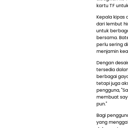
kartu TF untu
Kepala kipas 
dari lembut h
untuk berbagai
bersama. Bat
perlu sering d
menjamin ke
Dengan desai
tersedia dala
berbagai gaya
tetapi juga a
pengguna, "S
membuat saya
pun."
Bagi penggun
yang menggab