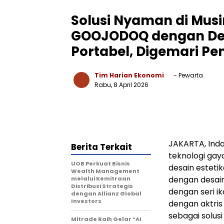
Solusi Nyaman di Musi
GOOJODOQ dengan Des
Portabel, Digemari P
Tim Harian Ekonomi
- Pewarta
Rabu, 8 April 2026
JAKARTA, Ind
Berita Terkait
teknologi gay
UOB Perkuat Bisnis
desain esteti
Wealth Management
dengan desain
melalui Kemitraan
Distribusi Strategis
dengan seri i
dengan Allianz Global
Investors
dengan aktris
sebagai solus
Mitrade Raih Gelar “AI