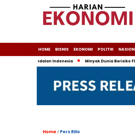
HOME
BISNIS
EKONOMI
POLITIK
NASION
Masih Jadi Andalan Indonesia
Minyak Dunia Berisiko Fluktua
Home
Pers Rilis
/