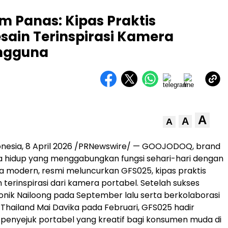
m Panas: Kipas Praktis
ain Terinspirasi Kamera
engguna
A
A
A
onesia
,
8 April 2026
/PRNewswire/ — GOOJODOQ, brand
a hidup yang menggabungkan fungsi sehari-hari dengan
ka modern, resmi meluncurkan GFS025, kipas praktis
 terinspirasi dari kamera portabel. Setelah sukses
konik Nailoong pada September lalu serta berkolaborasi
 Thailand Mai Davika pada Februari, GFS025 hadir
i penyejuk portabel yang kreatif bagi konsumen muda di