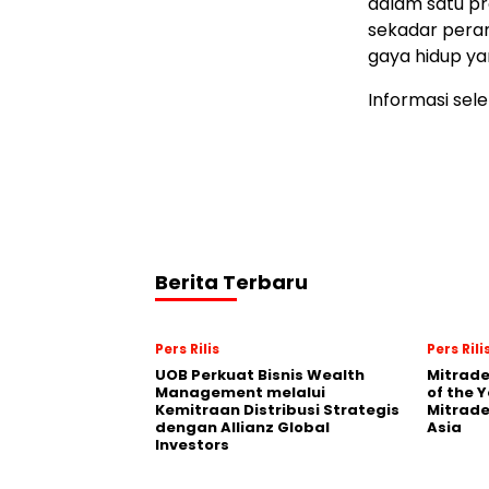
dalam satu pr
sekadar peran
gaya hidup yan
Informasi sel
Berita Terbaru
Pers Rilis
Pers Rili
UOB Perkuat Bisnis Wealth
Mitrade
Management melalui
of the 
Kemitraan Distribusi Strategis
Mitrade
dengan Allianz Global
Asia
Investors