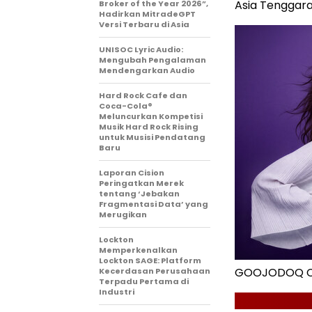
Asia Tenggara
Broker of the Year 2026”,
Hadirkan MitradeGPT
Versi Terbaru di Asia
UNISOC Lyric Audio:
Mengubah Pengalaman
Mendengarkan Audio
Hard Rock Cafe dan
Coca-Cola®
Meluncurkan Kompetisi
Musik Hard Rock Rising
untuk Musisi Pendatang
Baru
Laporan Cision
Peringatkan Merek
tentang ‘Jebakan
Fragmentasi Data’ yang
Merugikan
Lockton
Memperkenalkan
Lockton SAGE: Platform
GOOJODOQ C
Kecerdasan Perusahaan
Terpadu Pertama di
Industri