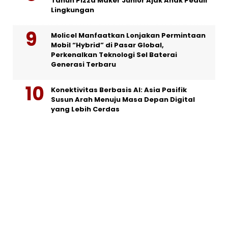
Tahun Pizza Maker Junior Ajak Anak Peduli
Lingkungan
Molicel Manfaatkan Lonjakan Permintaan
Mobil “Hybrid” di Pasar Global,
Perkenalkan Teknologi Sel Baterai
Generasi Terbaru
Konektivitas Berbasis AI: Asia Pasifik
Susun Arah Menuju Masa Depan Digital
yang Lebih Cerdas