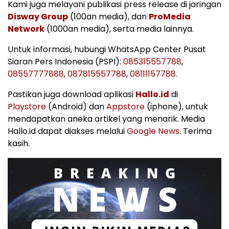
Kami juga melayani publikasi press release di jaringan
Disway Group
(100an media), dan
ProMedia
Network
(1000an media), serta media lainnya.
Untuk informasi, hubungi WhatsApp Center Pusat
Siaran Pers Indonesia (PSPI):
085315557788
,
08557777888
,
087815557788
,
08111157788
.
Pastikan juga download aplikasi
Hallo.id
di
Playstore
(Android) dan
Appstore
(iphone), untuk
mendapatkan aneka artikel yang menarik. Media
Hallo.id dapat diakses melalui
Google News
. Terima
kasih.