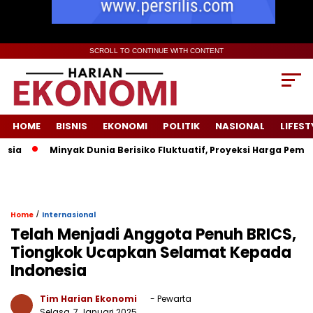
SCROLL TO CONTINUE WITH CONTENT
HOME
BISNIS
EKONOMI
POLITIK
NASIONAL
LIFEST
Minyak Dunia Berisiko Fluktuatif, Proyeksi Harga Pemerinta
/
Home
Internasional
Telah Menjadi Anggota Penuh BRICS,
Tiongkok Ucapkan Selamat Kepada
Indonesia
Tim Harian Ekonomi
- Pewarta
Selasa, 7 Januari 2025