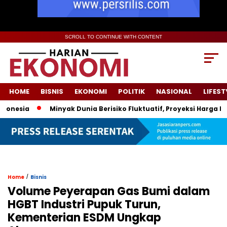
SCROLL TO CONTINUE WITH CONTENT
HOME
BISNIS
EKONOMI
POLITIK
NASIONAL
LIFEST
esia
Minyak Dunia Berisiko Fluktuatif, Proyeksi Harga Peme
/
Home
Bisnis
Volume Peyerapan Gas Bumi dalam
HGBT Industri Pupuk Turun,
Kementerian ESDM Ungkap