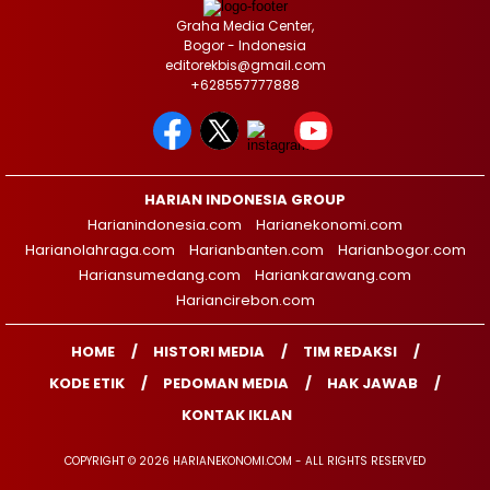
Graha Media Center,
Bogor - Indonesia
editorekbis@gmail.com
+628557777888
HARIAN INDONESIA GROUP
Harianindonesia.com
Harianekonomi.com
Harianolahraga.com
Harianbanten.com
Harianbogor.com
Hariansumedang.com
Hariankarawang.com
Hariancirebon.com
HOME
HISTORI MEDIA
TIM REDAKSI
KODE ETIK
PEDOMAN MEDIA
HAK JAWAB
KONTAK IKLAN
COPYRIGHT © 2026 HARIANEKONOMI.COM - ALL RIGHTS RESERVED