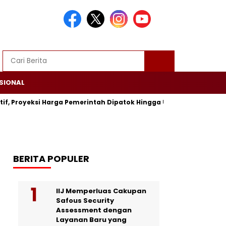
SIONAL
tif, Proyeksi Harga Pemerintah Dipatok Hingga USD 94
Alsin
BERITA POPULER
IIJ Memperluas Cakupan
Safous Security
Assessment dengan
Layanan Baru yang