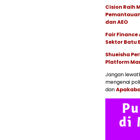
Cision Raih
Pemantauan d
dan AEO
Fair Financ
Sektor Batu 
Shueisha Pe
Platform Ma
Jangan lewatk
mengenai poli
dan
Apakaba