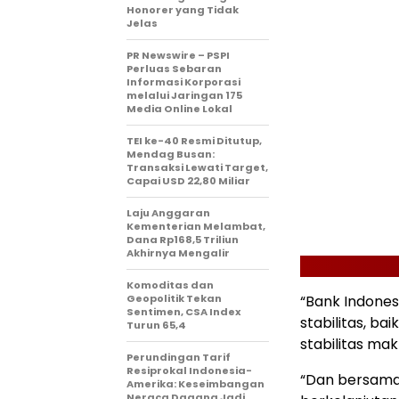
Honorer yang Tidak
Jelas
PR Newswire – PSPI
Perluas Sebaran
Informasi Korporasi
melalui Jaringan 175
Media Online Lokal
TEI ke-40 Resmi Ditutup,
Mendag Busan:
Transaksi Lewati Target,
Capai USD 22,80 Miliar
Laju Anggaran
Kementerian Melambat,
Dana Rp168,5 Triliun
Akhirnya Mengalir
Komoditas dan
Geopolitik Tekan
“Bank Indone
Sentimen, CSA Index
stabilitas, ba
Turun 65,4
stabilitas ma
Perundingan Tarif
Resiprokal Indonesia-
“Dan bersam
Amerika: Keseimbangan
Neraca Dagang Jadi