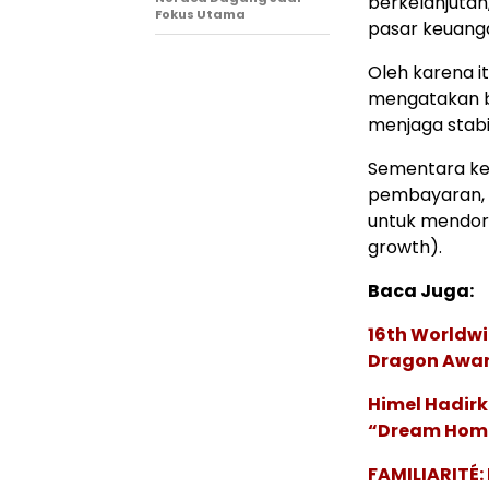
berkelanjutan
Fokus Utama
pasar keuanga
Oleh karena i
mengatakan b
menjaga stabil
Sementara keb
pembayaran, m
untuk mendor
growth).
Baca Juga:
16th Worldwi
Dragon Award
Himel Hadirk
“Dream Hom
FAMILIARITÉ