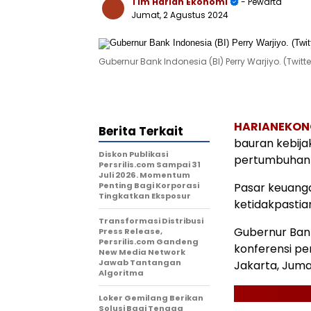
Tim Harian Ekonomi
- Pewarta
Jumat, 2 Agustus 2024
Gubernur Bank Indonesia (BI) Perry Warjiyo. (Twi
HARIANEKON
Berita Terkait
bauran kebija
Diskon Publikasi
pertumbuhan 
Persrilis.com Sampai 31
Juli 2026. Momentum
Penting Bagi Korporasi
Pasar keuanga
Tingkatkan Eksposur
ketidakpastian
Transformasi Distribusi
Gubernur Bank
Press Release,
Persrilis.com Gandeng
konferensi per
New Media Network
Jawab Tantangan
Jakarta, Juma
Algoritma
Loker Gemilang Berikan
Solusi Bagi Tenaga