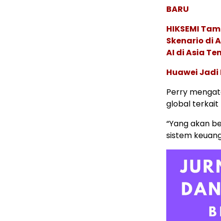
BARU
HIKSEMI Tam
Skenario di
AI di Asia T
Huawei Jadi
Perry mengat
global terkait
“Yang akan be
sistem keuanga