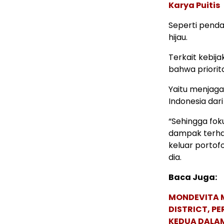
Karya Puitis
Seperti pend
hijau.
Terkait kebij
bahwa priorit
Yaitu menjaga
Indonesia dar
“Sehingga fo
dampak terhad
keluar portof
dia.
Baca Juga:
MONDEVITA 
DISTRICT, P
KEDUA DALA