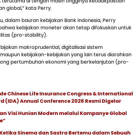
, terutama di tengah masih tingginya ketidakpastian
n global,” kata Perry.
tu, dalam bauran kebijakan Bank Indonesia, Perry
ahwa kebijakan moneter akan tetap difokuskan untuk
itas (pro-stability).
ijakan makroprudential, digitalisasi sistem
aupun kebijakan-kebijakan yang lain terus diarahkan
ong pertumbuhan ekonomi yang berkelanjutan (pro-
de Chinese Life Insurance Congress & International
 (IDA) Annual Conference 2026 Resmi Digelar
an Visi Hunian Modern melalui Kampanye Global
e”
: Ketika Sinema dan Sastra Bertemu dalam Sebuah