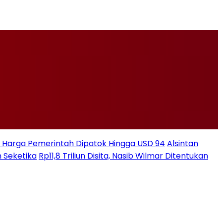
ksi Harga Pemerintah Dipatok Hingga USD 94
Alsintan
 Seketika
Rp11,8 Triliun Disita, Nasib Wilmar Ditentukan