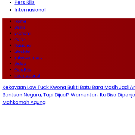
Pers Rilis
Internasional
Home
Bisnis
Ekonomi
Politik
Nasional
Lifestyle
Entertainment
Video
Pers Rilis
Internasional
Kekayaan Low Tuck Kwong Bukti Batu Bara Masih Jadi A
Bantuan Negara, Tapi Dijual? Wamentan: Itu Bisa Dipenj
Mahkamah Agung