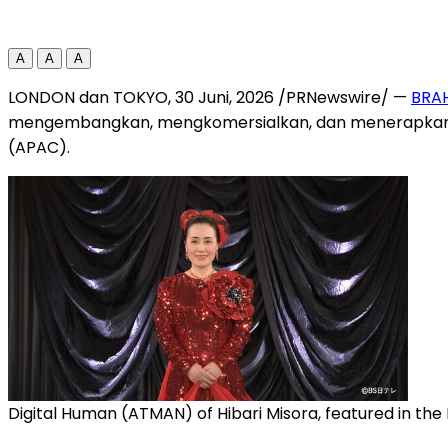
A
A
A
LONDON dan TOKYO
,
30 Juni, 2026
/PRNewswire/ —
BRA
mengembangkan, mengkomersialkan, dan menerapkan high
(APAC).
Digital Human (ATMAN) of Hibari Misora, featured in the