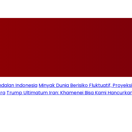
ndalan Indonesia
Minyak Dunia Berisiko Fluktuatif, Proye
ara
Trump Ultimatum Iran: Khamenei Bisa Kami Hancurkan