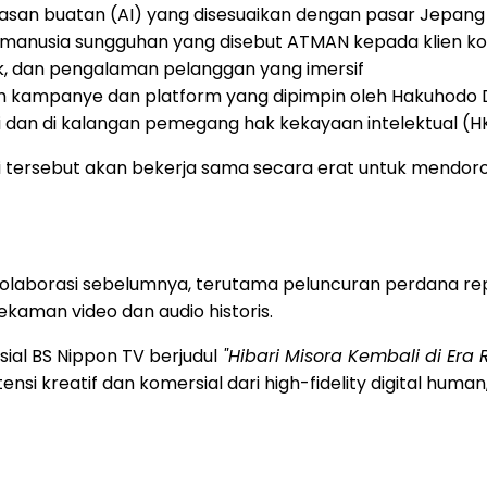
asan buatan (AI) yang disesuaikan dengan pasar Jepang
 manusia sungguhan yang disebut ATMAN kepada klien ko
k, dan pengalaman pelanggan yang imersif
am kampanye dan platform yang dipimpin oleh Hakuhodo
 dan di kalangan pemegang hak kekayaan intelektual (HK
anisasi tersebut akan bekerja sama secara erat untuk m
laborasi sebelumnya, terutama peluncuran perdana repli
ekaman video dan audio historis.
ial BS Nippon TV berjudul
"Hibari Misora Kembali di Era
si kreatif dan komersial dari high-fidelity digital hum