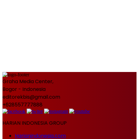
Graha Media Center,
Bogor - Indonesia
editorekbis@gmail.com
+628557777888
HARIAN INDONESIA GROUP
Harianindonesia.com