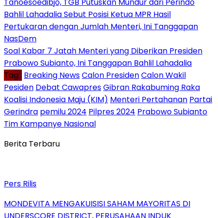
Tanoesoedibjo, TGB Putuskan Mundur dari Perindo
Bahlil Lahadalia Sebut Posisi Ketua MPR Hasil
Pertukaran dengan Jumlah Menteri, Ini Tanggapan
NasDem
Soal Kabar 7 Jatah Menteri yang Diberikan Presiden
Prabowo Subianto, Ini Tanggapan Bahlil Lahadalia
Tag :
Breaking News
Calon Presiden
Calon Wakil
Pesiden
Debat Cawapres
Gibran Rakabuming Raka
Koalisi Indonesia Maju (KIM)
Menteri Pertahanan
Partai
Gerindra
pemilu 2024
Pilpres 2024
Prabowo Subianto
Tim Kampanye Nasional
Berita Terbaru
Pers Rilis
MONDEVITA MENGAKUISISI SAHAM MAYORITAS DI
UNDERSCORE DISTRICT, PERUSAHAAN INDUK