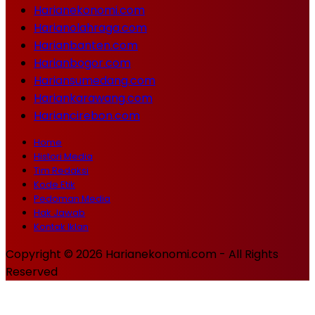
Harianekonomi.com
Harianolahraga.com
Harianbanten.com
Harianbogor.com
Hariansumedang.com
Hariankarawang.com
Hariancirebon.com
Home
Histori Media
Tim Redaksi
Kode Etik
Pedoman Media
Hak Jawab
Kontak Iklan
Copyright © 2026 Harianekonomi.com - All Rights
Reserved