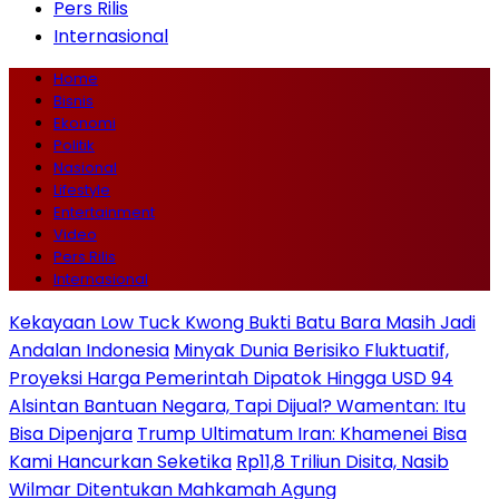
Pers Rilis
Internasional
Home
Bisnis
Ekonomi
Politik
Nasional
Lifestyle
Entertainment
Video
Pers Rilis
Internasional
Kekayaan Low Tuck Kwong Bukti Batu Bara Masih Jadi
Andalan Indonesia
Minyak Dunia Berisiko Fluktuatif,
Proyeksi Harga Pemerintah Dipatok Hingga USD 94
Alsintan Bantuan Negara, Tapi Dijual? Wamentan: Itu
Bisa Dipenjara
Trump Ultimatum Iran: Khamenei Bisa
Kami Hancurkan Seketika
Rp11,8 Triliun Disita, Nasib
Wilmar Ditentukan Mahkamah Agung