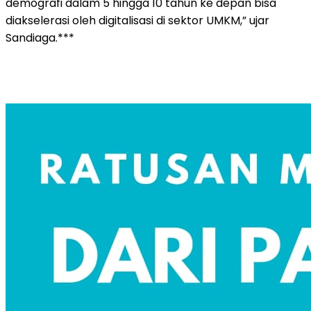
demografi dalam 5 hingga 10 tahun ke depan bisa
diakselerasi oleh digitalisasi di sektor UMKM,” ujar
Sandiaga.***