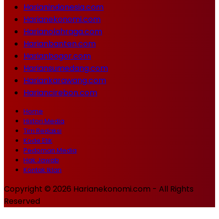
Harianindonesia.com
Harianekonomi.com
Harianolahraga.com
Harianbanten.com
Harianbogor.com
Hariansumedang.com
Hariankarawang.com
Hariancirebon.com
Home
Histori Media
Tim Redaksi
Kode Etik
Pedoman Media
Hak Jawab
Kontak Iklan
Copyright © 2026 Harianekonomi.com - All Rights
Reserved