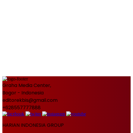
Graha Media Center,
Bogor - Indonesia
editorekbis@gmail.com
+628557777888
HARIAN INDONESIA GROUP