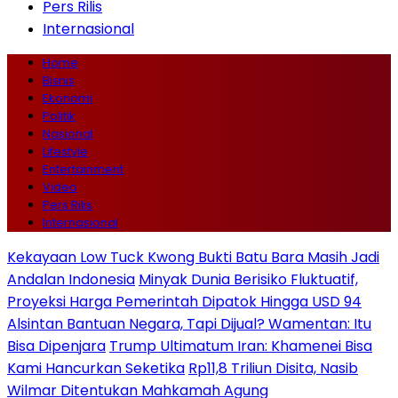
Pers Rilis
Internasional
Home
Bisnis
Ekonomi
Politik
Nasional
Lifestyle
Entertainment
Video
Pers Rilis
Internasional
Kekayaan Low Tuck Kwong Bukti Batu Bara Masih Jadi
Andalan Indonesia
Minyak Dunia Berisiko Fluktuatif,
Proyeksi Harga Pemerintah Dipatok Hingga USD 94
Alsintan Bantuan Negara, Tapi Dijual? Wamentan: Itu
Bisa Dipenjara
Trump Ultimatum Iran: Khamenei Bisa
Kami Hancurkan Seketika
Rp11,8 Triliun Disita, Nasib
Wilmar Ditentukan Mahkamah Agung