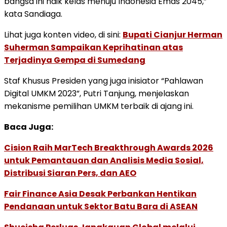
bangsa ini naik kelas menuju Indonesia Emas 2045,”
kata Sandiaga.
Lihat juga konten video, di sini:
Bupati Cianjur Herman
Suherman Sampaikan Keprihatinan atas
Terjadinya Gempa di Sumedang
Staf Khusus Presiden yang juga inisiator “Pahlawan
Digital UMKM 2023”, Putri Tanjung, menjelaskan
mekanisme pemilihan UMKM terbaik di ajang ini.
Baca Juga:
Cision Raih MarTech Breakthrough Awards 2026
untuk Pemantauan dan Analisis Media Sosial,
Distribusi Siaran Pers, dan AEO
Fair Finance Asia Desak Perbankan Hentikan
Pendanaan untuk Sektor Batu Bara di ASEAN